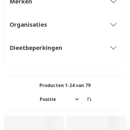
Merken
filter
Organisaties
filter
Dieetbeperkingen
filter
Producten
1
-
24
van
79
Sorteer op: