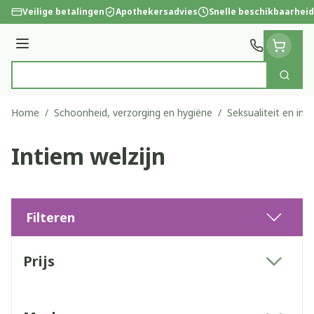
Ga naar de inhoud
Veilige betalingen
Apothekersadvies
Snelle beschikbaarheid
Menu
Zoek
Product, merk, categorie...
Home
/
Schoonheid, verzorging en hygiëne
/
Seksualiteit en int
Intiem welzijn
Filteren
Doorgaan naar productlijst
Prijs
filter