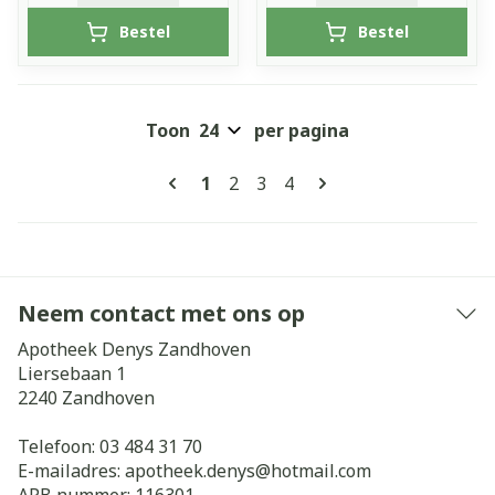
Bestel
Bestel
Toon
per pagina
Pagina's
U lees momenteel pagina
Pagina
Pagina
Pagina
1
2
3
4
Neem contact met ons op
Apotheek Denys Zandhoven
Liersebaan 1
2240
Zandhoven
Telefoon:
03 484 31 70
E-mailadres:
apotheek.denys@
hotmail.com