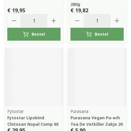
280g
€ 19,95
€ 19,82
Aantal
Aantal
Bestel
Bestel
Fytostar
Purasana
Fytostar Lipobind
Purasana Vegan Pu-erh
Chitosan Nopal Comp 60
Tea De Vetkiller Zakje 20
€ 29,95
€ 5,90