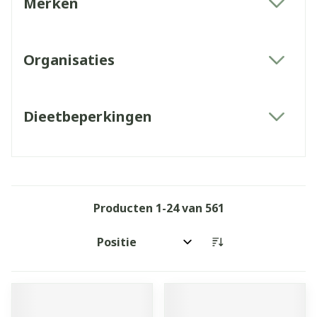
Merken
filter
Organisaties
filter
Dieetbeperkingen
filter
Producten
1
-
24
van
561
Sorteer op: