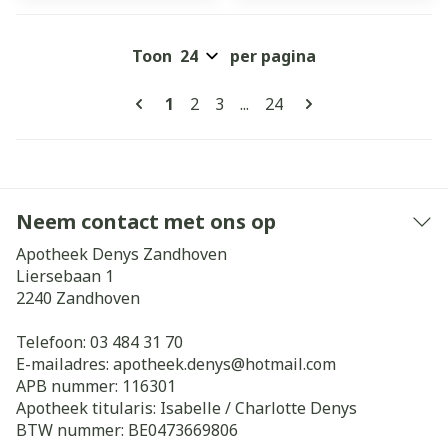
Toon
per pagina
Pagina's
U lees momenteel pagina
Pagina
Pagina
Pagina
1
2
3
...
24
Neem contact met ons op
Apotheek Denys Zandhoven
Liersebaan 1
2240
Zandhoven
Telefoon:
03 484 31 70
E-mailadres:
apotheek.denys@
hotmail.com
APB nummer:
116301
Apotheek titularis:
Isabelle / Charlotte Denys
BTW nummer:
BE0473669806