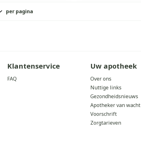
orging
Supplementen
Insectenw
per pagina
middelen
n
Mondmaskers
issen
 -
uid
d
Klantenservice
Uw apotheek
FAQ
Over ons
Nuttige links
Gezondheidsnieuws
Zelfbruiner
Scheren
Apotheker van wacht
Voorschrift
Zorgtarieven