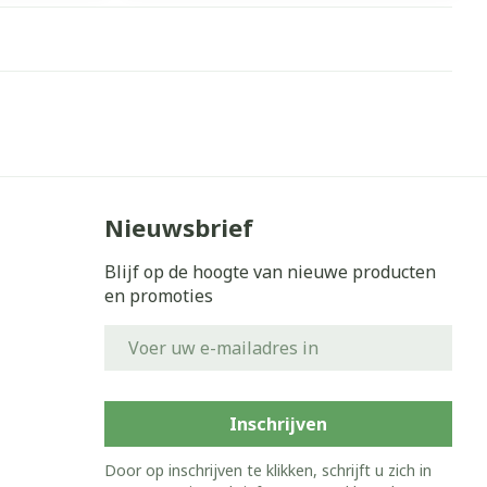
erende
Parfums en
geurproducten
Nieuwsbrief
Blijf op de hoogte van nieuwe producten
en promoties
E-mail adres
CBD
Inschrijven
Door op inschrijven te klikken, schrijft u zich in