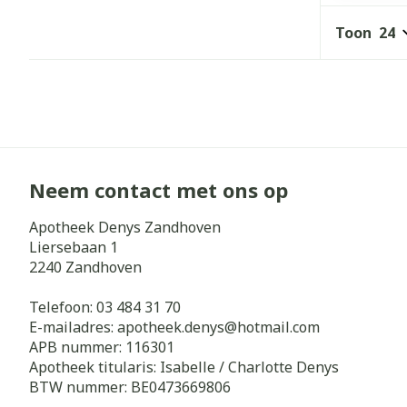
Haar
Gezichtsverz
Toon
Pillendozen e
Pigmentstoorn
accessoires
Gevoelige huid
geïrriteerde h
Gemengde hui
Doffe huid
Neem contact met ons op
Toon meer
Apotheek Denys Zandhoven
Liersebaan 1
2240
Zandhoven
Snurken
Telefoon:
03 484 31 70
E-mailadres:
apotheek.denys@
hotmail.com
APB nummer:
116301
Apotheek titularis:
Isabelle / Charlotte Denys
BTW nummer:
BE0473669806