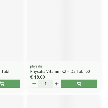
erende
Parfums en
geurproducten
physalis
 Tabl
Physalis Vitamin K2 + D3 Tabl 60
CBD
€ 18,00
Aantal