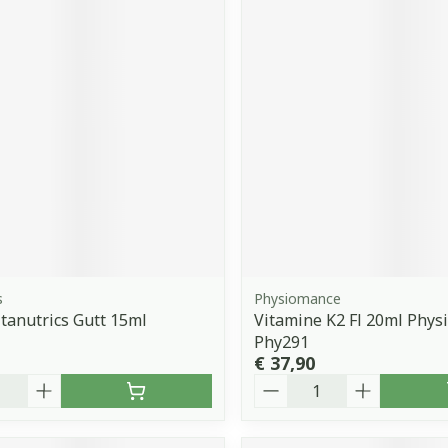
s
Physiomance
itanutrics Gutt 15ml
Vitamine K2 Fl 20ml Phy
Phy291
€ 37,90
Aantal