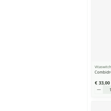
Vitaswitc
Combidr
€ 33,00
Aantal