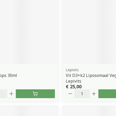
h
Lepivits
ops 30ml
Vit D3+k2 Liposomaal Veg
Lepivits
€ 25,00
Aantal