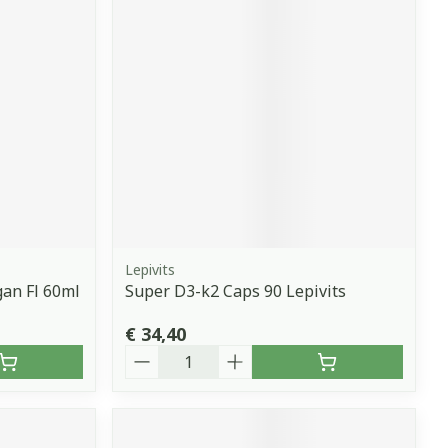
Lepivits
an Fl 60ml
Super D3-k2 Caps 90 Lepivits
€ 34,40
Aantal