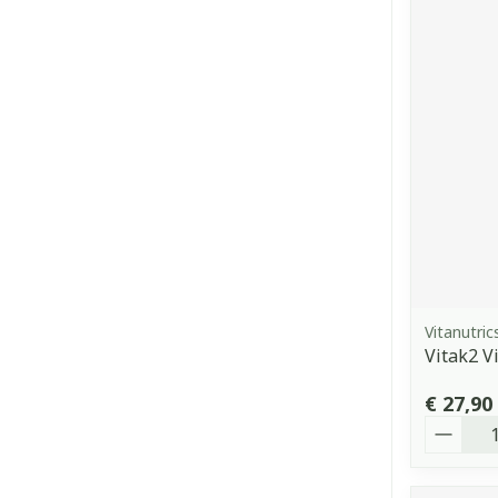
Vitanutric
Vitak2 V
€ 27,90
Aantal