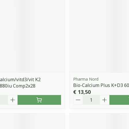
orging
Supplementen
Insectenw
middelen
n
Mondmaskers
issen
 -
uid
d
Calcium/vitd3/vit K2
Pharma Nord
Bio-Calcium Plus K+D3 60
880iu Comp2x28
Zelfbruiner
Scheren
€ 13,50
Aantal