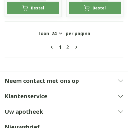
Bestel
Bestel
Toon
per pagina
Pagina's
U lees momenteel pagina
Pagina
1
2
Neem contact met ons op
Klantenservice
Uw apotheek
Nieuwsbrief