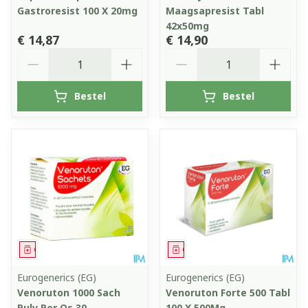
Gastroresist 100 X 20mg
Maagsapresist Tabl
42x50mg
€ 14,87
€ 14,90
Aantal
Aantal
Bestel
Bestel
Geneesmiddel
Geneesmiddel
Eurogenerics (EG)
Eurogenerics (EG)
Venoruton 1000 Sach
Venoruton Forte 500 Tabl
Pulv Per Os 30
100 X 500Mg