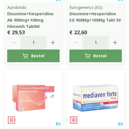
Aurobindo
Eurogenerics (EG)
Diosmine+hesperidine
Diosmine+Hesperidine
Ab 900mg+100mg
EG 900Mg+100Mg Tabl 30
Filmomh Tabl60
€ 29,53
€ 22,60
Aantal
Aantal
Bestel
Bestel
Geneesmiddel
Geneesmiddel