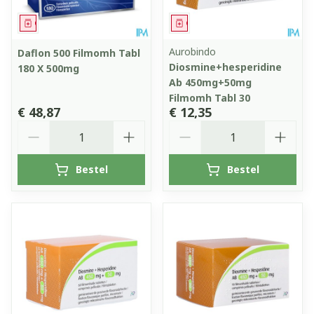
Geneesmiddel
Geneesmiddel
Aurobindo
Daflon 500 Filmomh Tabl
Diosmine+hesperidine
180 X 500mg
Ab 450mg+50mg
Filmomh Tabl 30
€ 48,87
€ 12,35
Aantal
Aantal
Bestel
Bestel