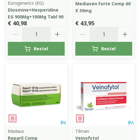
Eurogenerics (EG)
Mediaven Forte Comp 60
Diosmine+Hesperidine
X 30mg
EG 900Mg+100Mg Tabl 90
€ 40,98
€ 43,95
Aantal
Aantal
Bestel
Bestel
Geneesmiddel
Geneesmiddel
Madaus
Tilman
Reparil Comp
Veinofytol