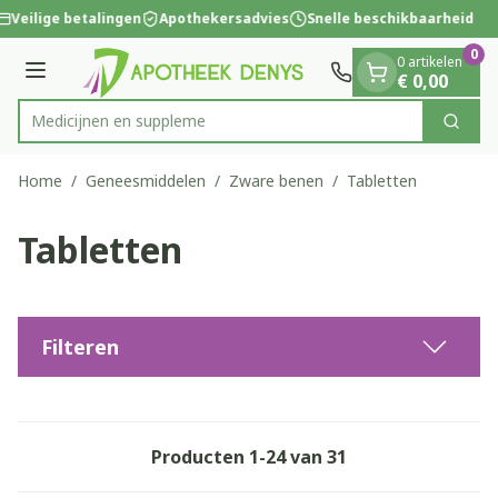
Dia 1 van 1
Ga naar de inhoud
Veilige betalingen
Apothekersadvies
Snelle beschikbaarheid
0
0 artikelen
Menu
€ 0,00
M
Zoek
Product, merk, categorie...
Home
/
Geneesmiddelen
/
Zware benen
/
Tabletten
Tabletten
Filteren
Producten
1
-
24
van
31