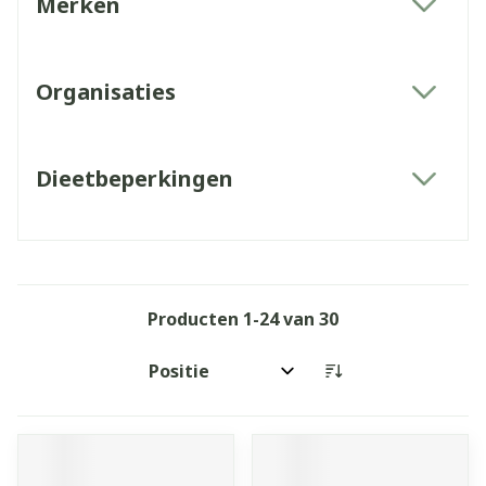
Merken
filter
Organisaties
filter
Dieetbeperkingen
filter
Producten
1
-
24
van
30
Sorteer op: