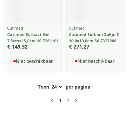
Cutimed
Cutimed
Cutimed Sorbact Gel
Cutimed Sorbion Zakje S
7,5cmx15,0cm 10 7261101
10,0x10,0cm 50 7323208
€ 149,32
€ 271,27
Niet beschikbaar
Niet beschikbaar
Toon
per pagina
Pagina's
U lees momenteel pagina
Pagina
1
2