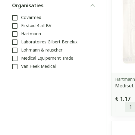
Organisaties
Aerosol access
Blaren
Creme, gel en 
filter
Covarmed
Zuurstof
Eelt
Firstaid 4 all BV
Eksteroog - li
Ademhalingss
Hartmann
Toon meer
Laboratoires Gilbert Benelux
Lohmann & rauscher
Spieren en g
Medical Equipement Trade
Specifiek vo
Van Heek Medical
Naalden en s
Lichaamsverzo
Hartmann
Infecties
Spuiten
Mediset 
Deodorant
Oplossing voor
Gezichtsverzo
€ 1,17
Naalden
Aantal
Luizen
Naalden voor 
- pennaalden
Diagnostica
Toon meer