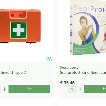
d
Sealprotect
 Gevuld Type 2
Sealprotect Kind Been La
€ 35,46
Aantal