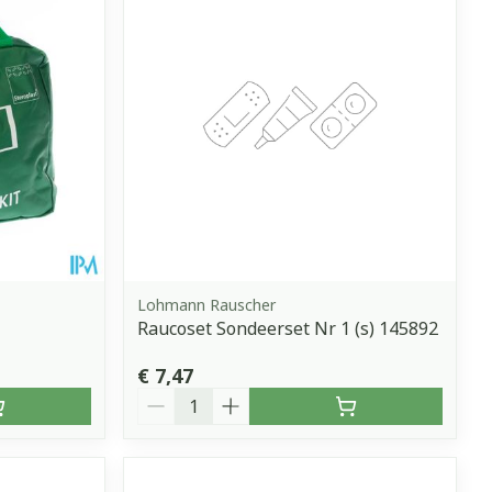
erende
Parfums en
geurproducten
Lohmann Rauscher
Raucoset Sondeerset Nr 1 (s) 145892
€ 7,47
CBD
Aantal