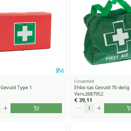
Toon meer
orging
Supplementen
Insectenw
middelen
n
Mondmaskers
issen
 -
uid
d
d
Covarmed
 Gevuld Type 1
Ehbo-tas Gevuld 70-delig
Verv.2687952
€ 39,11
Zelfbruiner
Scheren
Aantal