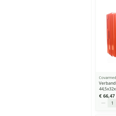
Covarme
Verbandk
44,5x32
€ 66,47
Aantal