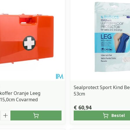
d
Sealprotect Sport Kind Be
offer Oranje Leeg
53cm
x15,0cm Covarmed
€ 60,94
Bestel