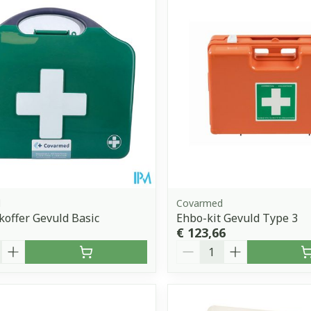
d
Covarmed
offer Gevuld Basic
Ehbo-kit Gevuld Type 3
€ 123,66
Aantal