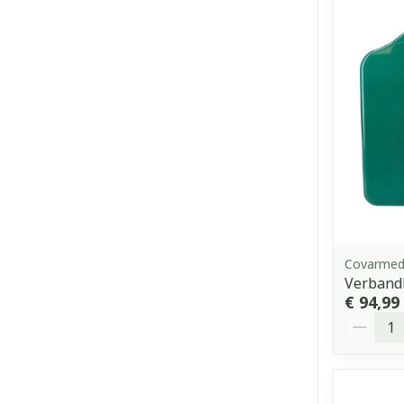
Covarme
Verbandk
€ 94,99
Aantal