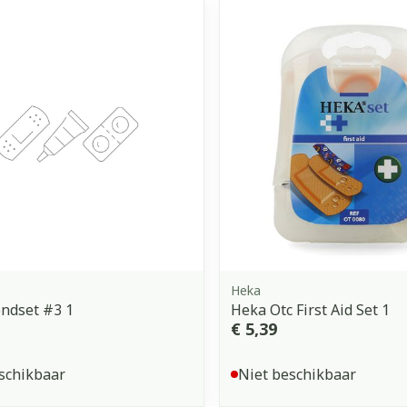
Heka
ndset #3 1
Heka Otc First Aid Set 1
€ 5,39
schikbaar
Niet beschikbaar