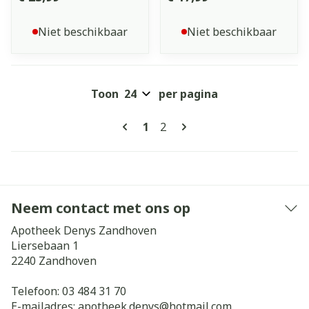
Niet beschikbaar
Niet beschikbaar
Toon
per pagina
Pagina's
U lees momenteel pagina
Pagina
1
2
Neem contact met ons op
Apotheek Denys Zandhoven
Liersebaan 1
2240
Zandhoven
Telefoon:
03 484 31 70
E-mailadres:
apotheek.denys@
hotmail.com