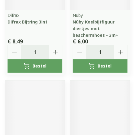
Difrax
Nuby
Difrax Bijtring 3in1
Nûby Koelbijtfiguur
diertjes met
beschermhoes - 3m+
€ 8,49
€ 6,00
Aantal
Aantal
Bestel
Bestel