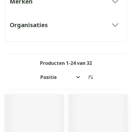
Merken
filter
Organisaties
filter
Producten
1
-
24
van
32
Sorteer op: