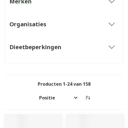
Merken
filter
Organisaties
filter
Dieetbeperkingen
filter
Producten
1
-
24
van
158
Sorteer op: