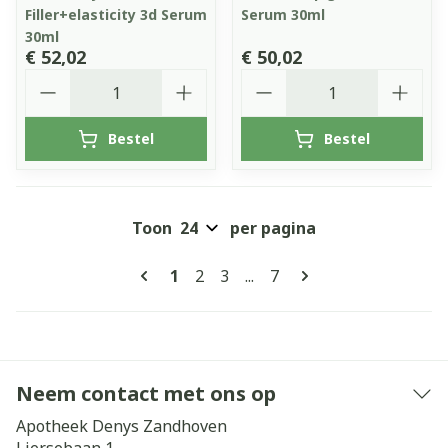
Filler+elasticity 3d Serum
Serum 30ml
30ml
€ 52,02
€ 50,02
Aantal
Aantal
Bestel
Bestel
Toon
per pagina
Pagina's
U lees momenteel pagina
Pagina
Pagina
Pagina
1
2
3
...
7
Neem contact met ons op
Apotheek Denys Zandhoven