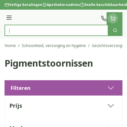
Ga naar de inhoud
Veilige betalingen
Apothekersadvies
Snelle beschikbaarheid
Menu
Zoek
Product, merk, categorie...
Home
/
Schoonheid, verzorging en hygiëne
/
Gezichtsverzorging
Pigmentstoornissen
Filteren
Doorgaan naar productlijst
Prijs
filter