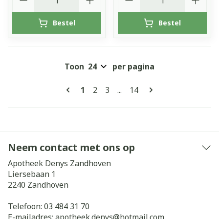
Bestel
Bestel
Toon
per pagina
Pagina's
U lees momenteel pagina
Pagina
Pagina
Pagina
1
2
3
...
14
Neem contact met ons op
Apotheek Denys Zandhoven
Liersebaan 1
2240
Zandhoven
Telefoon:
03 484 31 70
E-mailadres:
apotheek.denys@
hotmail.com