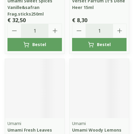
Umami Sweet Spices
Verset Parfum It's Done
Vanille&safran
Heer 15ml
Frag.sticks250ml
€ 32,50
€ 8,30
Aantal
Aantal
Bestel
Bestel
Umami
Umami
Umami Fresh Leaves
Umami Woody Lemons