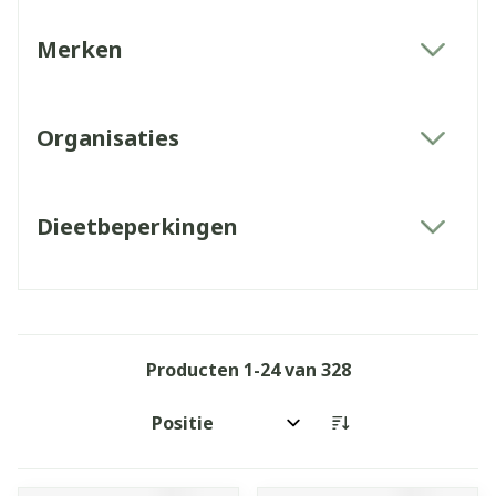
Merken
filter
Organisaties
filter
Dieetbeperkingen
filter
Producten
1
-
24
van
328
Sorteer op: