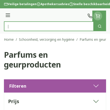
Ga naar de inhoud
Veilige betalingen
Apothekersadvies
Snelle beschikbaarheid
Menu
Zoek
Product, merk, categorie...
Home
/
Schoonheid, verzorging en hygiëne
/
Parfums en geurpr
Parfums en
geurproducten
Filteren
Doorgaan naar productlijst
Prijs
filter