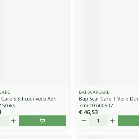
CARE
BAPSCARCARE
 Care S Silicoonverb Adh
Bap Scar Care T Verb Dun
 Stuks
7cm 10 600507
1
€ 46,53
Aantal