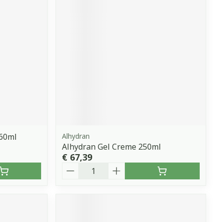
erende
Parfums en
geurproducten
 60ml
Alhydran
Alhydran Gel Creme 250ml
€ 67,39
CBD
Aantal