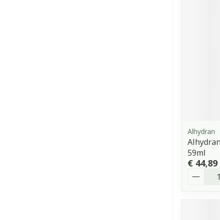
Alhydran
Alhydran
59ml
€ 44,89
Aantal