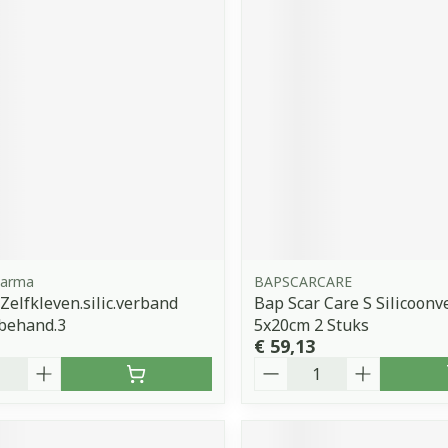
Pharma
BAPSCARCARE
 Zelfkleven.silic.verband
Bap Scar Care S Silicoonv
behand.3
5x20cm 2 Stuks
€ 59,13
Aantal