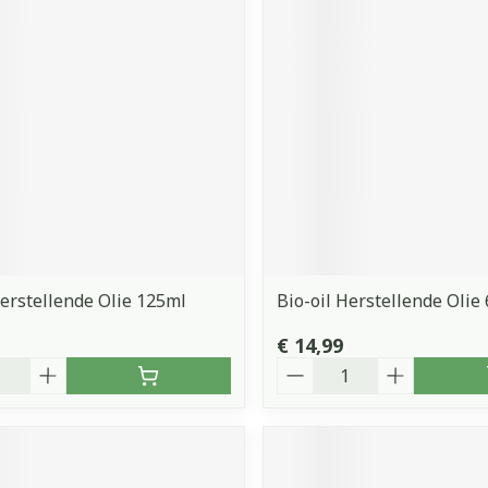
orging
Supplementen
Insectenw
middelen
n
Mondmaskers
issen
 -
uid
d
Herstellende Olie 125ml
Bio-oil Herstellende Olie
€ 14,99
Zelfbruiner
Scheren
Aantal