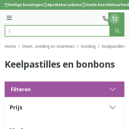
Ga naar de inhoud
Veilige betalingen
Apothekersadvies
Snelle beschikbaarheid
Menu
Zoek
Product, merk, categorie...
Home
/
Dieet, voeding en vitamines
/
Voeding
/
Keelpastilles 
Keelpastilles en bonbons
Filteren
Doorgaan naar productlijst
Prijs
filter