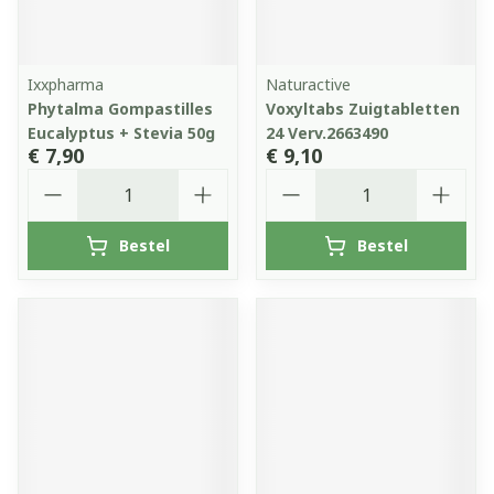
Ixxpharma
Naturactive
Phytalma Gompastilles
Voxyltabs Zuigtabletten
Eucalyptus + Stevia 50g
24 Verv.2663490
€ 7,90
€ 9,10
Aantal
Aantal
Bestel
Bestel