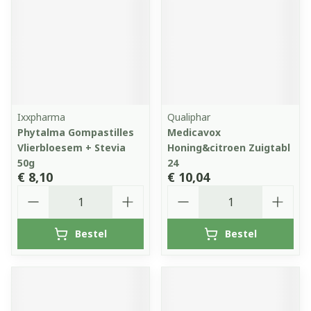
Ixxpharma
Qualiphar
Phytalma Gompastilles
Medicavox
Vlierbloesem + Stevia
Honing&citroen Zuigtabl
50g
24
€ 8,10
€ 10,04
Aantal
Aantal
Bestel
Bestel