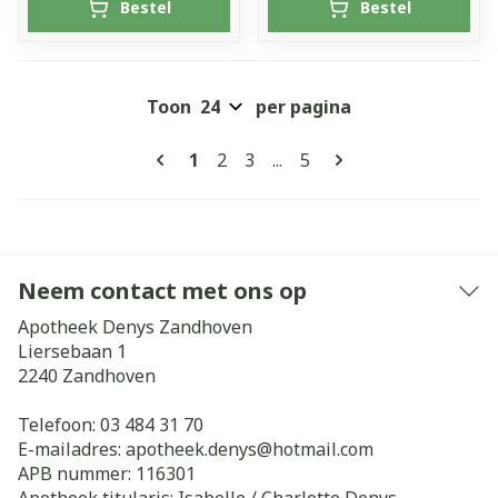
Bestel
Bestel
Toon
per pagina
Pagina's
U lees momenteel pagina
Pagina
Pagina
Pagina
1
2
3
...
5
Neem contact met ons op
Apotheek Denys Zandhoven
Liersebaan 1
2240
Zandhoven
Telefoon:
03 484 31 70
E-mailadres:
apotheek.denys@
hotmail.com
APB nummer:
116301