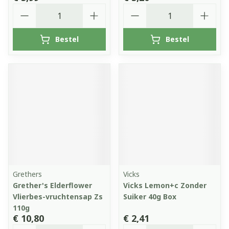
Aantal
Aantal
Bestel
Bestel
Grethers
Vicks
Grether's Elderflower
Vicks Lemon+c Zonder
Vlierbes-vruchtensap Zs
Suiker 40g Box
110g
€ 10,80
€ 2,41