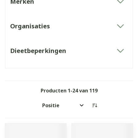
Merken
filter
Organisaties
filter
Dieetbeperkingen
filter
Producten
1
-
24
van
119
Sorteer op: