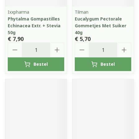
Ixxpharma
Tilman
Phytalma Gompastilles
Eucalygum Pectorale
Echinacea Extr. + Stevia
Gommetjes Met Suiker
50g
40g
€ 7,90
€ 5,70
Aantal
Aantal
Bestel
Bestel