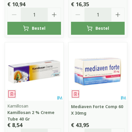
€ 10,94
€ 16,35
Aantal
Aantal
Bestel
Bestel
Geneesmiddel
Geneesmiddel
Kamillosan
Mediaven Forte Comp 60
Kamillosan 2 % Creme
X 30mg
Tube 40 Gr
€ 8,54
€ 43,95
Aantal
Aantal