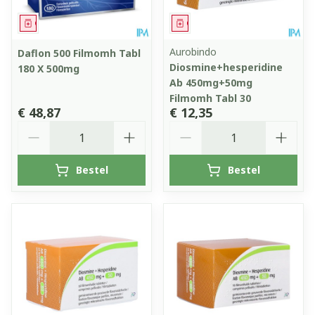
Geneesmiddel
Geneesmiddel
Aurobindo
Daflon 500 Filmomh Tabl
Diosmine+hesperidine
180 X 500mg
Ab 450mg+50mg
Filmomh Tabl 30
€ 48,87
€ 12,35
Aantal
Aantal
Bestel
Bestel