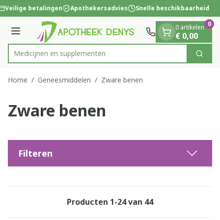
Dia 1 van 1
Ga naar de inhoud
Veilige betalingen
Apothekersadvies
Snelle beschikbaarheid
0
0 artikelen
Menu
€ 0,00
Medici
Zoek
Product, merk, categorie...
Home
/
Geneesmiddelen
/
Zware benen
Zware benen
Filteren
Producten
1
-
24
van
44