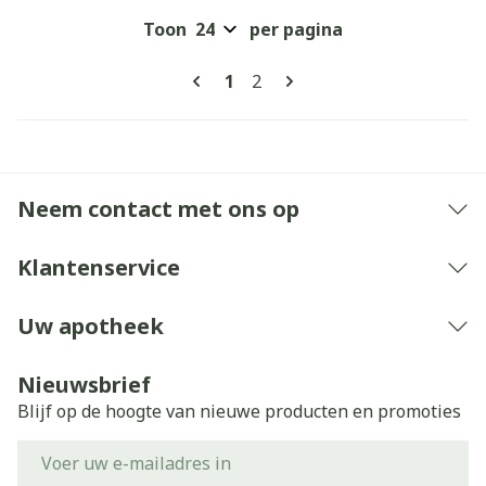
Toon
per pagina
Pagina's
U lees momenteel pagina
Pagina
1
2
Neem contact met ons op
Klantenservice
Uw apotheek
Nieuwsbrief
Blijf op de hoogte van nieuwe producten en promoties
E-mail adres