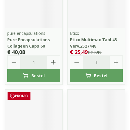
pure encapsulations
Etixx
Pure Encapsulations
Etixx Multimax Tabl 45
Collageen Caps 60
Verv.2527448
€ 40,08
€ 25,49
€ 29,99
Aantal
Aantal
Bestel
Bestel
PROMO