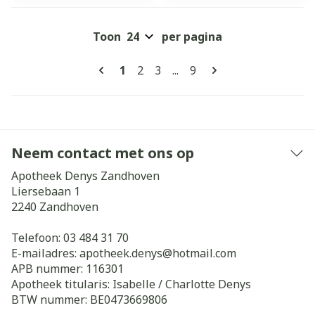
Toon
per pagina
Pagina's
U lees momenteel pagina
Pagina
Pagina
Pagina
1
2
3
...
9
Neem contact met ons op
Apotheek Denys Zandhoven
Liersebaan 1
2240
Zandhoven
Telefoon:
03 484 31 70
E-mailadres:
apotheek.denys@
hotmail.com
APB nummer:
116301
Apotheek titularis:
Isabelle / Charlotte Denys
BTW nummer:
BE0473669806