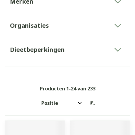
Merken
filter
Organisaties
filter
Dieetbeperkingen
filter
Producten
1
-
24
van
233
Sorteer op: