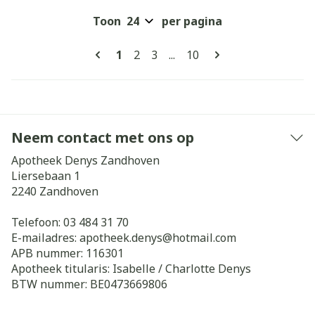
Toon
per pagina
Pagina's
U lees momenteel pagina
Pagina
Pagina
Pagina
1
2
3
...
10
Neem contact met ons op
Apotheek Denys Zandhoven
Liersebaan 1
2240
Zandhoven
Telefoon:
03 484 31 70
E-mailadres:
apotheek.denys@
hotmail.com
APB nummer:
116301
Apotheek titularis:
Isabelle / Charlotte Denys
BTW nummer:
BE0473669806