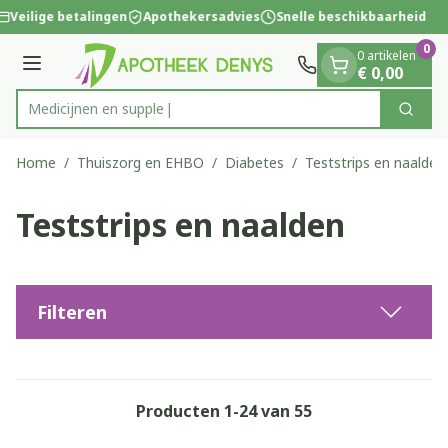
Dia 1 van 1
Ga naar de inhoud
Veilige betalingen
Apothekersadvies
Snelle beschikbaarheid
0
0 artikelen
Menu
€ 0,00
Zoek
Product, merk, categorie...
Home
/
Thuiszorg en EHBO
/
Diabetes
/
Teststrips en naalden
Teststrips en naalden
Filteren
Producten
1
-
24
van
55