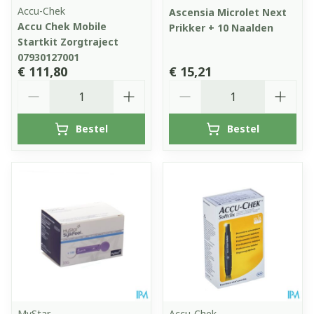
Accu-Chek
Ascensia Microlet Next
Accu Chek Mobile
Prikker + 10 Naalden
Startkit Zorgtraject
07930127001
€ 111,80
€ 15,21
Aantal
Aantal
Bestel
Bestel
MyStar
Accu-Chek