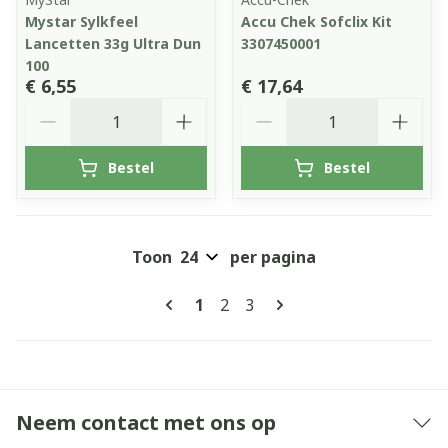
Mystar Sylkfeel
Accu Chek Sofclix Kit
Lancetten 33g Ultra Dun
3307450001
100
€ 6,55
€ 17,64
Aantal
Aantal
Bestel
Bestel
Toon
per pagina
Pagina's
U lees momenteel pagina
Pagina
Pagina
1
2
3
Neem contact met ons op