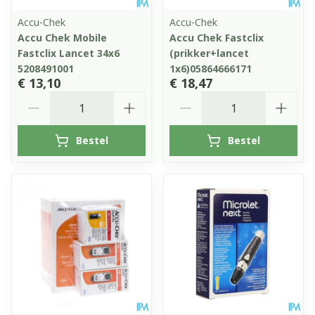
Accu-Chek
Accu-Chek
Accu Chek Mobile
Accu Chek Fastclix
Fastclix Lancet 34x6
(prikker+lancet
5208491001
1x6)05864666171
€ 13,10
€ 18,47
Aantal
Aantal
Bestel
Bestel