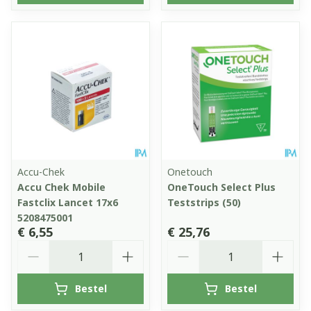
Accu-Chek
Onetouch
Accu Chek Mobile
OneTouch Select Plus
Fastclix Lancet 17x6
Teststrips (50)
5208475001
€ 6,55
€ 25,76
Aantal
Aantal
Bestel
Bestel