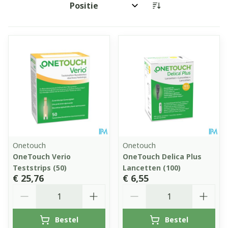
Sorteer op:
Onetouch
Onetouch
OneTouch Verio
OneTouch Delica Plus
Teststrips (50)
Lancetten (100)
€ 25,76
€ 6,55
Aantal
Aantal
Bestel
Bestel