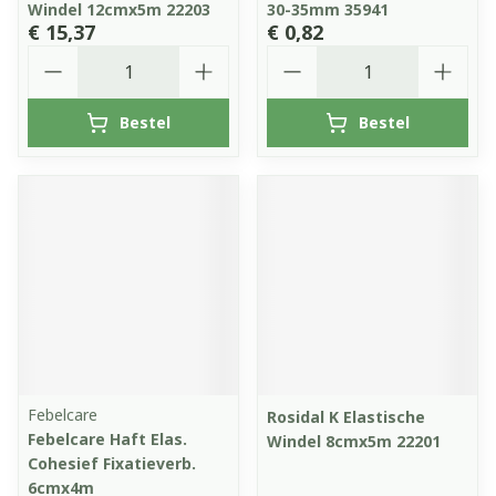
Windel 12cmx5m 22203
30-35mm 35941
€ 15,37
€ 0,82
Aantal
Aantal
Bestel
Bestel
Febelcare
Rosidal K Elastische
Febelcare Haft Elas.
Windel 8cmx5m 22201
Cohesief Fixatieverb.
6cmx4m