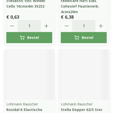
Stellastic Visc Windel
Febelcare Haft Elas.
Cello 10cmx4m 35232
Cohesief Fixatieverb.
4cmx20m
€ 0,63
€ 6,38
Aantal
Aantal
Bestel
Bestel
Lohmann Rauscher
Lohmann Rauscher
Rosidal K Elastische
Stella Depper 62/5 Ster