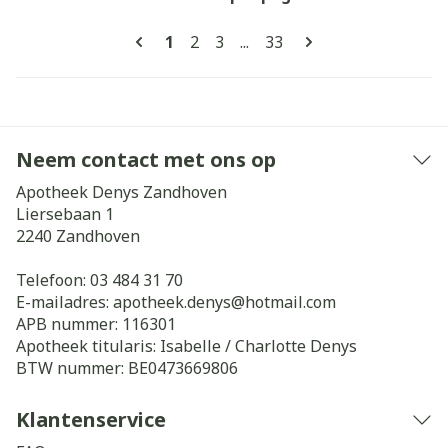
Pagina's
U lees momenteel pagina
Pagina
Pagina
Pagina
1
2
3
...
33
Neem contact met ons op
Apotheek Denys Zandhoven
Liersebaan 1
2240
Zandhoven
Telefoon:
03 484 31 70
E-mailadres:
apotheek.denys@
hotmail.com
APB nummer:
116301
Apotheek titularis:
Isabelle / Charlotte Denys
BTW nummer:
BE0473669806
Klantenservice