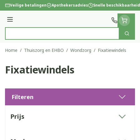
Ga naar de inhoud
Veilige betalingen
Apothekersadvies
Snelle beschikbaarheid
Menu
Zoek
Product, merk, categorie...
Home
/
Thuiszorg en EHBO
/
Wondzorg
/
Fixatiewindels
Fixatiewindels
Filteren
Doorgaan naar productlijst
Prijs
filter