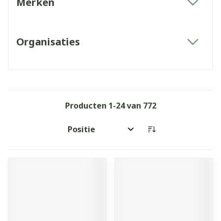
Merken
filter
Organisaties
filter
Producten
1
-
24
van
772
Sorteer op: