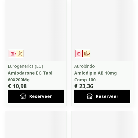
Geneesmiddel
Op voorschrift
Geneesmiddel
Op voorschrift
Eurogenerics (EG)
Aurobindo
Amiodarone EG Tabl
Amlodipin AB 10mg
60X200Mg
Comp 100
€ 10,98
€ 23,36
Reserveer
Reserveer