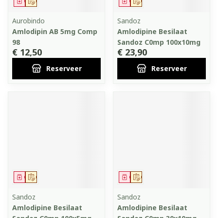
Geneesmiddel
Op voorschrift
Geneesmiddel
Op voorschrift
Aurobindo
Sandoz
Amlodipin AB 5mg Comp
Amlodipine Besilaat
98
Sandoz C0mp 100x10mg
€ 12,50
€ 23,90
Reserveer
Reserveer
Geneesmiddel
Op voorschrift
Geneesmiddel
Op voorschrift
Sandoz
Sandoz
Amlodipine Besilaat
Amlodipine Besilaat