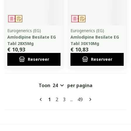
Geneesmiddel
Op voorschrift
Geneesmiddel
Op voorschrift
Eurogenerics (EG)
Eurogenerics (EG)
Amlodipine Besilate EG
Amlodipine Besilate EG
Tabl 28X5Mg
Tabl 30X10Mg
€ 10,93
€ 10,83
Reserveer
Reserveer
Toon
per pagina
Pagina's
U lees momenteel pagina
Pagina
Pagina
Pagina
1
2
3
...
49