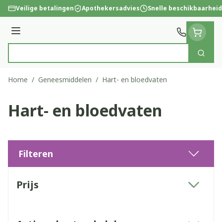
Ga naar de inhoud
Veilige betalingen
Apothekersadvies
Snelle beschikbaarheid
Menu
Zoek
Product, merk, categorie...
Home
/
Geneesmiddelen
/
Hart- en bloedvaten
Hart- en bloedvaten
Filteren
Doorgaan naar productlijst
Prijs
filter