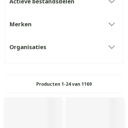
Actieve bestandsdelen
filter
Merken
filter
Organisaties
filter
Producten
1
-
24
van
1169