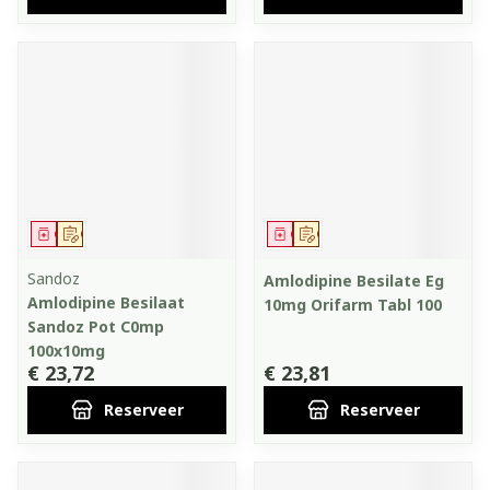
Geneesmiddel
Op voorschrift
Geneesmiddel
Op voorschrift
Sandoz
Amlodipine Besilate Eg
Amlodipine Besilaat
10mg Orifarm Tabl 100
Sandoz Pot C0mp
100x10mg
€ 23,72
€ 23,81
Reserveer
Reserveer