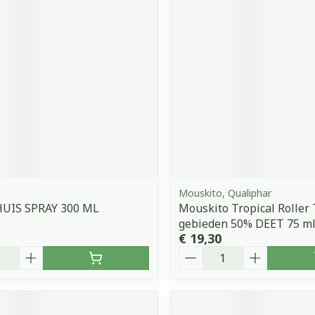
orging
Supplementen
Insectenw
middelen
n
Mondmaskers
issen
 -
uid
d
Mouskito, Qualiphar
HUIS SPRAY 300 ML
Mouskito Tropical Roller
Zelfbruiner
Scheren
gebieden 50% DEET 75 m
€ 19,30
Aantal