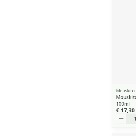
Mouskito
Mouskito
100ml
€ 17,30
Aantal