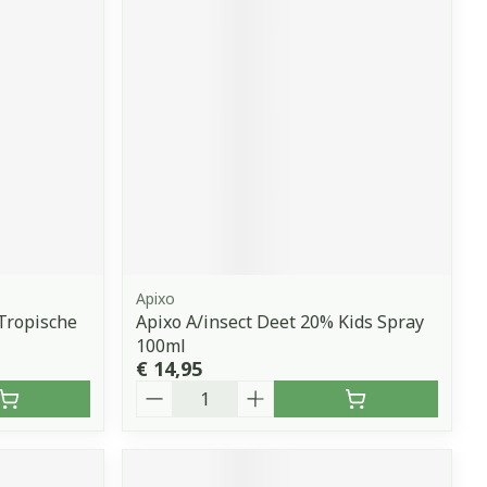
erende
Parfums en
geurproducten
Apixo
 Tropische
Apixo A/insect Deet 20% Kids Spray
CBD
l
100ml
€ 14,95
Aantal