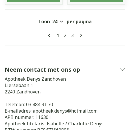
Toon
per pagina
Pagina's
U lees momenteel pagina
Pagina
Pagina
1
2
3
Neem contact met ons op
Apotheek Denys Zandhoven
Liersebaan 1
2240
Zandhoven
Telefoon:
03 484 31 70
E-mailadres:
apotheek.denys@
hotmail.com
APB nummer:
116301
Apotheek titularis:
Isabelle / Charlotte Denys