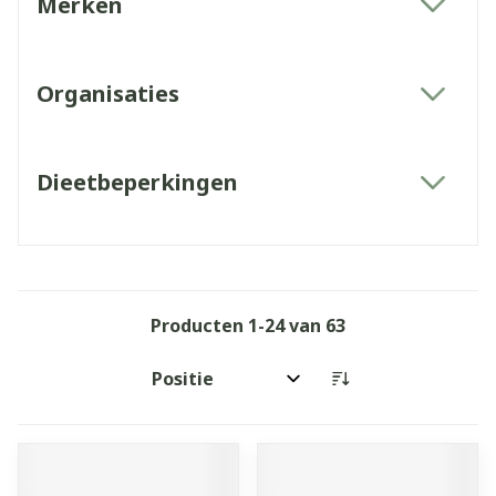
Merken
filter
Organisaties
filter
Dieetbeperkingen
filter
Producten
1
-
24
van
63
Sorteer op: