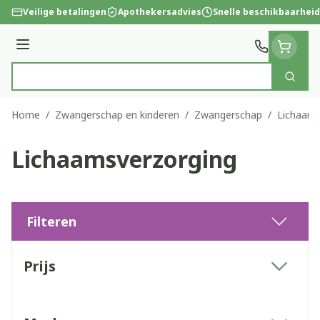
Ga naar de inhoud
Veilige betalingen
Apothekersadvies
Snelle beschikbaarheid
Menu
Zoek
Product, merk, categorie...
Home
/
Zwangerschap en kinderen
/
Zwangerschap
/
Lichaams
Lichaamsverzorging
Filteren
Doorgaan naar productlijst
Prijs
filter