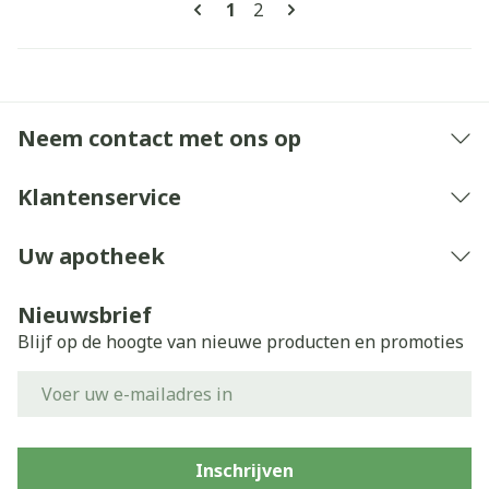
U lees momenteel pagina
Pagina
1
2
Neem contact met ons op
Klantenservice
Uw apotheek
Nieuwsbrief
Blijf op de hoogte van nieuwe producten en promoties
E-mail adres
Inschrijven