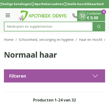
Dia 1 van 1
Ga naar de inhoud
Veilige betalingen
Apothekersadvies
Snelle beschikbaarheid
0
0 artikelen
Menu
€ 0,00
Medicijne
Zoek
Product, merk, categorie...
Home
/
Schoonheid, verzorging en hygiëne
/
Haar en Hoofd
/
Normaal haar
Filteren
Producten
1
-
24
van
32