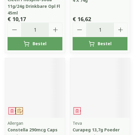
4 X 74g
11g/24g Drinkbare Opl Fl
45ml
€ 10,17
€ 16,62
Aantal
Aantal
Bestel
Bestel
Geneesmiddel
Op voorschrift
Geneesmiddel
Allergan
Teva
Constella 290mcg Caps
Curapeg 13,7g Poeder