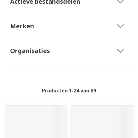
Actieve bestandsdelen
filter
Merken
filter
Organisaties
filter
Producten
1
-
24
van
89