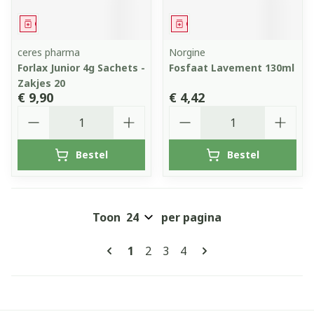
Geneesmiddel
Geneesmiddel
ceres pharma
Norgine
Forlax Junior 4g Sachets -
Fosfaat Lavement 130ml
Zakjes 20
€ 9,90
€ 4,42
Aantal
Aantal
Bestel
Bestel
Toon
per pagina
Pagina's
U lees momenteel pagina
Pagina
Pagina
Pagina
1
2
3
4