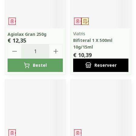
Geneesmiddel
Geneesmiddel
Op voorschrift
Viatris
Agiolax Gran 250g
€ 12,35
Bifiteral 1 X 500ml
Aantal
10g/15ml
€ 10,39
Bestel
Reserveer
Geneesmiddel
Geneesmiddel