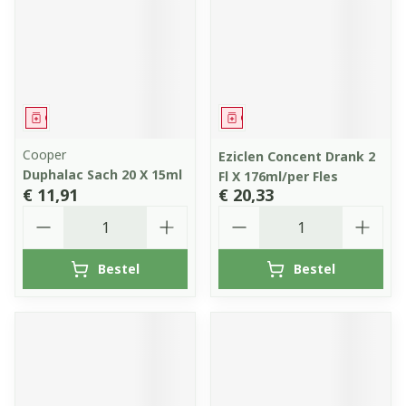
Geneesmiddel
Geneesmiddel
Cooper
Eziclen Concent Drank 2
Duphalac Sach 20 X 15ml
Fl X 176ml/per Fles
€ 11,91
€ 20,33
Aantal
Aantal
Bestel
Bestel