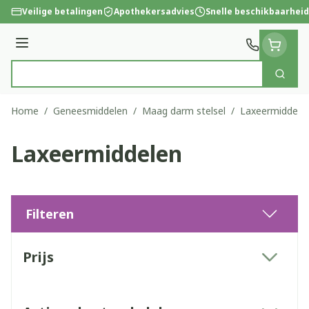
Ga naar de inhoud
Veilige betalingen
Apothekersadvies
Snelle beschikbaarheid
Menu
Zoek
Product, merk, categorie...
Home
/
Geneesmiddelen
/
Maag darm stelsel
/
Laxeermiddele
Laxeermiddelen
Filteren
Doorgaan naar productlijst
Prijs
filter