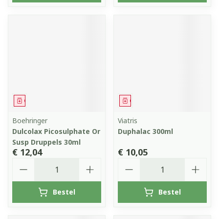
Geneesmiddel
Geneesmiddel
Boehringer
Viatris
Dulcolax Picosulphate Or
Duphalac 300ml
Susp Druppels 30ml
€ 12,04
€ 10,05
Aantal
Aantal
Bestel
Bestel