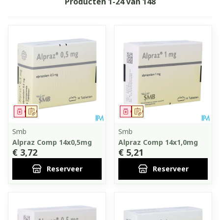
Producten
1
-
24
van
148
Geneesmiddel
Op voorschrift
Geneesmiddel
Op voorschrift
Smb
Smb
Alpraz Comp 14x0,5mg
Alpraz Comp 14x1,0mg
€ 3,72
€ 5,21
Reserveer
Reserveer