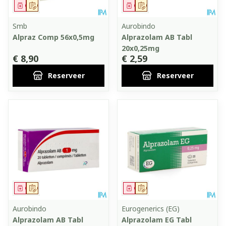
Geneesmiddel
Op voorschrift
Geneesmiddel
Op voorschrift
Smb
Aurobindo
Alpraz Comp 56x0,5mg
Alprazolam AB Tabl
20x0,25mg
€ 8,90
€ 2,59
Reserveer
Reserveer
Geneesmiddel
Op voorschrift
Geneesmiddel
Op voorschrift
Aurobindo
Eurogenerics (EG)
Alprazolam AB Tabl
Alprazolam EG Tabl