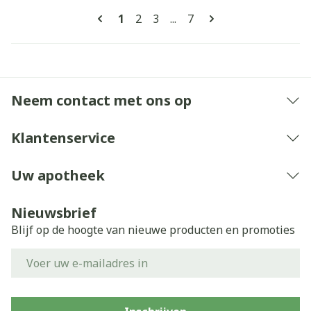
Pagina's
U lees momenteel pagina
Pagina
Pagina
Pagina
1
2
3
...
7
Neem contact met ons op
Klantenservice
Uw apotheek
Nieuwsbrief
Blijf op de hoogte van nieuwe producten en promoties
E-mail adres