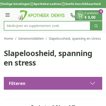
Dia 1 van 1
Ga naar de inhoud
Veilige betalingen
Apothekersadvies
Snelle beschikbaarheid
0
0 artikelen
Menu
€ 0,00
Medicijnen e
Zoek
Product, merk, categorie...
Home
/
Geneesmiddelen
/
Slapeloosheid, spanning en stress
Slapeloosheid, spanning
en stress
Filteren