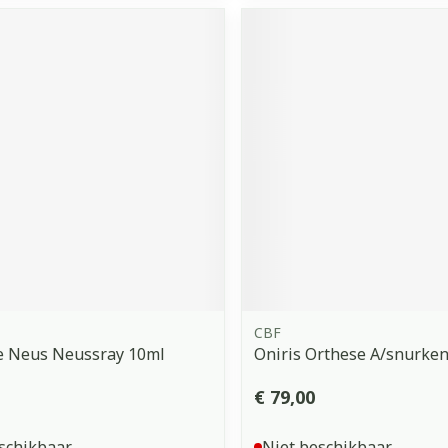
CBF
e Neus Neussray 10ml
Oniris Orthese A/snurken
€ 79,00
schikbaar
Niet beschikbaar