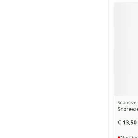
Snoreeze
Snoreez
€ 13,50
Niet be