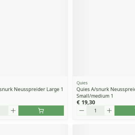
orging
Supplementen
Insectenw
middelen
n
Mondmaskers
issen
 -
uid
d
Quies
snurk Neusspreider Large 1
Quies A/snurk Neussprei
Zelfbruiner
Scheren
Small/medium 1
€ 19,30
Aantal