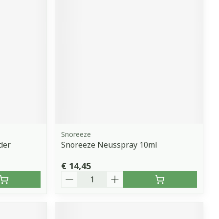
erende
Parfums en
geurproducten
Snoreeze
der
Snoreeze Neusspray 10ml
CBD
€ 14,45
Aantal