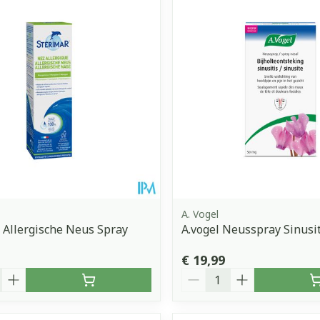
Toon meer
orging
Supplementen
Insectenw
middelen
n
Mondmaskers
issen
 -
uid
d
A. Vogel
 Allergische Neus Spray
A.vogel Neusspray Sinusi
Zelfbruiner
Scheren
€ 19,99
Aantal