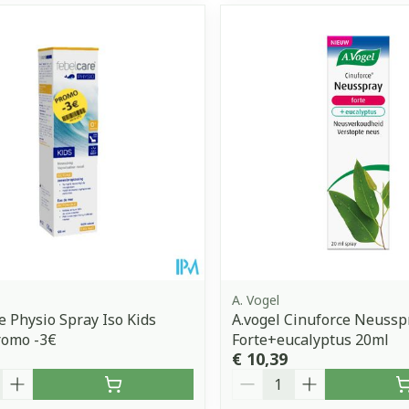
A. Vogel
e Physio Spray Iso Kids
A.vogel Cinuforce Neussp
romo -3€
Forte+eucalyptus 20ml
€ 10,39
Aantal