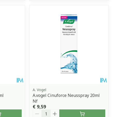
A. Vogel
ml
A.vogel Cinuforce Neusspray 20ml
Nf
€ 9,59
Aantal