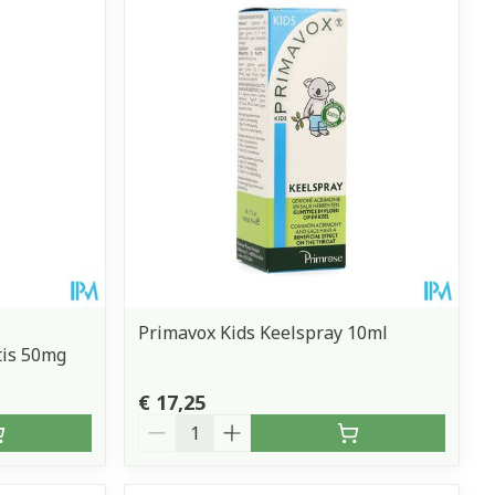
erende
Parfums en
geurproducten
Primavox Kids Keelspray 10ml
tis 50mg
CBD
€ 17,25
Aantal