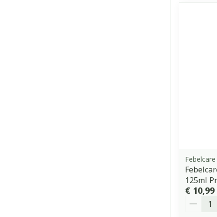
Febelcare
Febelcar
125ml P
€ 10,99
Aantal