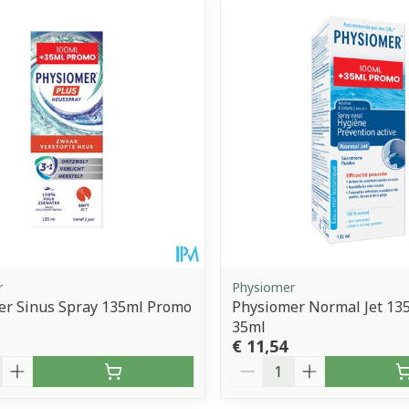
r
Physiomer
er Sinus Spray 135ml Promo
Physiomer Normal Jet 13
35ml
€ 11,54
Aantal