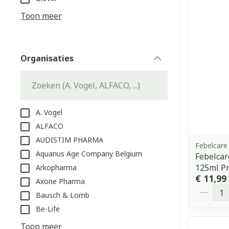
Aerosol access
Blaren
Creme, gel en 
Toon meer
Zuurstof
Eelt
Eksteroog - li
Ademhalingss
Organisaties
Toon meer
filter
Spieren en g
Specifiek vo
A. Vogel
Naalden en s
ALFACO
Lichaamsverzo
AUDISTIM PHARMA
Infecties
Spuiten
Febelcare
Deodorant
Aquarius Age Company Belgium
Febelcar
Oplossing voor
Gezichtsverzo
125ml P
Arkopharma
Naalden
Luizen
€ 11,99
Axone Pharma
Aantal
Naalden voor 
Bausch & Lomb
- pennaalden
Be-Life
Diagnostica
Toon meer
Toon meer