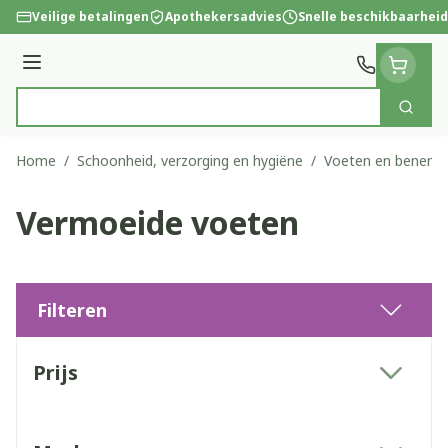
Ga naar de inhoud
Veilige betalingen
Apothekersadvies
Snelle beschikbaarheid
Menu
Zoek
Product, merk, categorie...
Home
/
Schoonheid, verzorging en hygiëne
/
Voeten en benen
/
Vermoeide voeten
Filteren
Doorgaan naar productlijst
Prijs
filter