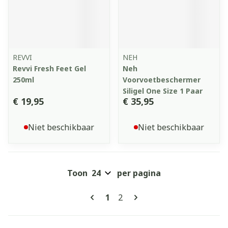
REVVI
NEH
Revvi Fresh Feet Gel
Neh
250ml
Voorvoetbeschermer
Siligel One Size 1 Paar
€ 19,95
€ 35,95
Niet beschikbaar
Niet beschikbaar
Toon
per pagina
Pagina's
U lees momenteel pagina
Pagina
1
2