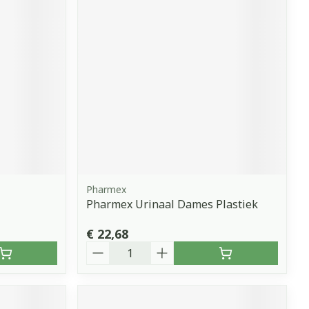
erende
Parfums en
geurproducten
Pharmex
Pharmex Urinaal Dames Plastiek
CBD
€ 22,68
Aantal