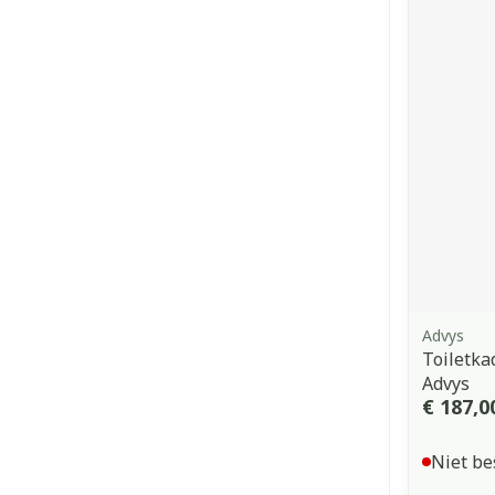
Advys
Toiletka
Advys
€ 187,0
Niet be