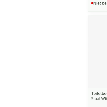
Niet be
Toiletb
Staal Wi