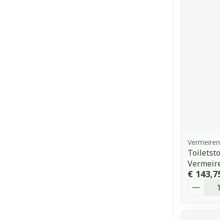
Vermeire
Toiletst
Vermeir
€ 143,7
Aantal