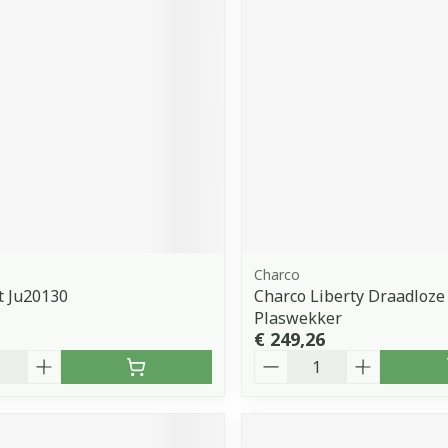
orging
Supplementen
Insectenw
middelen
n
Mondmaskers
issen
 -
uid
d
Charco
t Ju20130
Charco Liberty Draadloze
Zelfbruiner
Scheren
Plaswekker
€ 249,26
Aantal