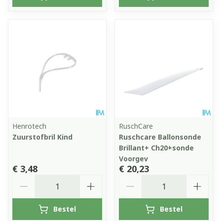
Henrotech
RuschCare
Zuurstofbril Kind
Ruschcare Ballonsonde
Brillant+ Ch20+sonde
Voorgev
€ 3,48
€ 20,23
Aantal
Aantal
Bestel
Bestel