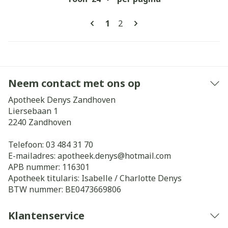
Pagina's
U lees momenteel pagina
Pagina
1
2
Neem contact met ons op
Apotheek Denys Zandhoven
Liersebaan 1
2240
Zandhoven
Telefoon:
03 484 31 70
E-mailadres:
apotheek.denys@
hotmail.com
APB nummer:
116301
Apotheek titularis:
Isabelle / Charlotte Denys
BTW nummer:
BE0473669806
Klantenservice