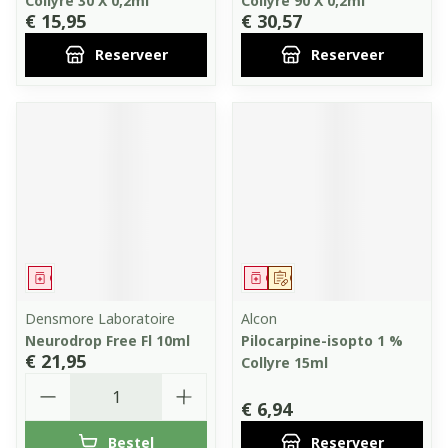
Collyre 30 X 0,2ml
Collyre 90 X 0,2ml
€ 15,95
€ 30,57
Reserveer
Reserveer
Geneesmiddel
Geneesmiddel
Op voorschrift
Densmore Laboratoire
Alcon
Neurodrop Free Fl 10ml
Pilocarpine-isopto 1 %
€ 21,95
Collyre 15ml
Aantal
€ 6,94
Bestel
Reserveer