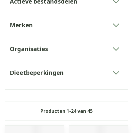
Actieve bestandsdelen
filter
Merken
filter
Organisaties
filter
Dieetbeperkingen
filter
Producten
1
-
24
van
45