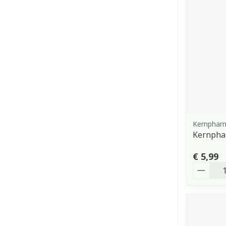
Kernphar
Kernphar
€ 5,99
Aantal