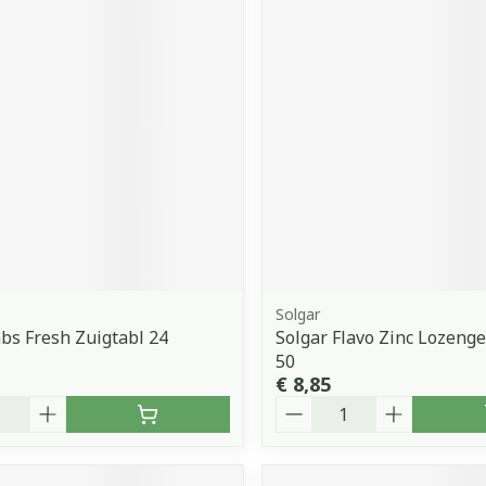
Solgar
s Fresh Zuigtabl 24
Solgar Flavo Zinc Lozenge
50
€ 8,85
Aantal