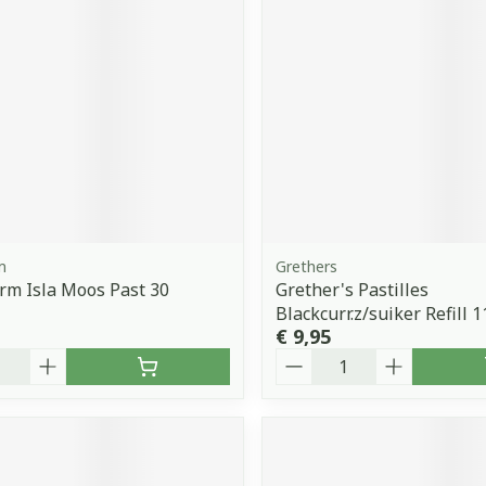
m
Grethers
m Isla Moos Past 30
Grether's Pastilles
Blackcurr.z/suiker Refill 
€ 9,95
Aantal