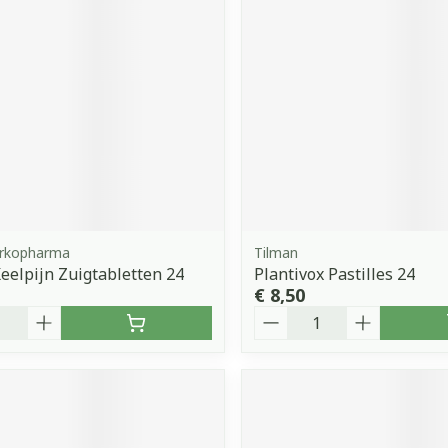
orging
Supplementen
Insectenw
middelen
n
Mondmaskers
issen
 -
uid
d
Arkopharma
Tilman
Keelpijn Zuigtabletten 24
Plantivox Pastilles 24
€ 8,50
Aantal
Zelfbruiner
Scheren