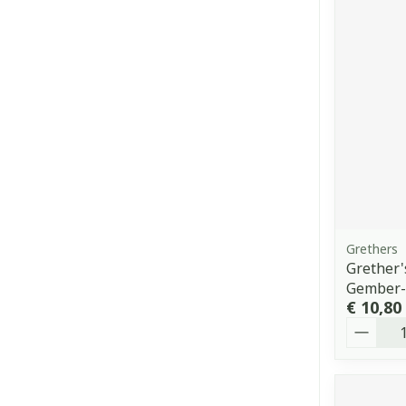
Grethers
Grether's
Gember-
€ 10,80
Aantal