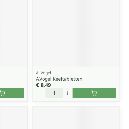
erende
Parfums en
geurproducten
A. Vogel
A.Vogel Keeltabletten
€ 8,49
Aantal
CBD