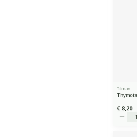
Tilman
Thymotab
€ 8,20
Aantal