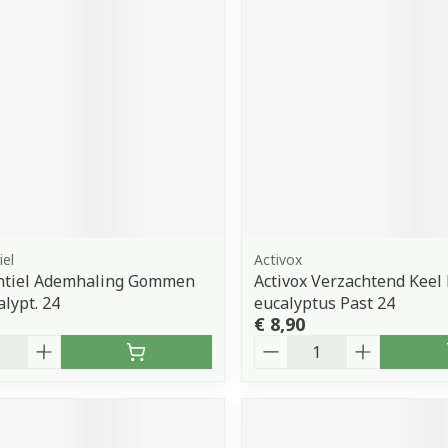
iel
Activox
ntiel Ademhaling Gommen
Activox Verzachtend Keel
alypt. 24
eucalyptus Past 24
€ 8,90
Aantal