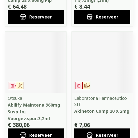
Comp 28 X 30mg Pip
1 9,75mg(1,3ml)
€ 64,48
€ 8,44
Reserveer
Reserveer
Geneesmiddel
Op voorschrift
Geneesmiddel
Op voorschrift
Otsuka
Laboratoria Farmaceutico
SIT
Abilify Maintena 960mg
Akineton Comp 20 X 2mg
Susp Inj
Voorgev.spuit3,2ml
€ 380,06
€ 7,06
Reserveer
Reserveer