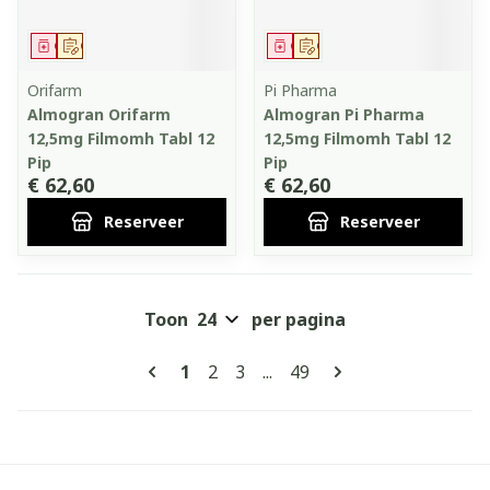
Geneesmiddel
Op voorschrift
Geneesmiddel
Op voorschrift
Orifarm
Pi Pharma
Almogran Orifarm
Almogran Pi Pharma
12,5mg Filmomh Tabl 12
12,5mg Filmomh Tabl 12
Pip
Pip
€ 62,60
€ 62,60
Reserveer
Reserveer
Toon
per pagina
Pagina's
U lees momenteel pagina
Pagina
Pagina
Pagina
1
2
3
...
49