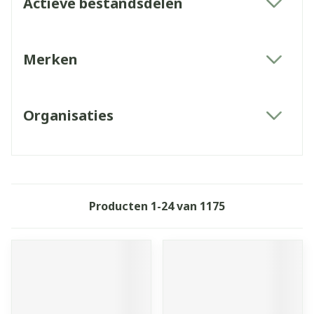
Actieve bestandsdelen
filter
Merken
filter
Organisaties
filter
Producten
1
-
24
van
1175