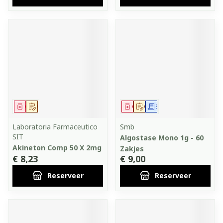
Geneesmiddel
Op voorschrift
Geneesmiddel
Op voorschrift
Schriftelijke aanvraag
Laboratoria Farmaceutico
Smb
SIT
Algostase Mono 1g - 60
Akineton Comp 50 X 2mg
Zakjes
€ 8,23
€ 9,00
Reserveer
Reserveer