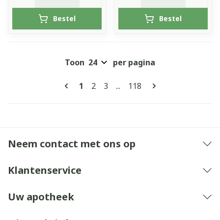
Bestel
Bestel
Toon
per pagina
Pagina's
U lees momenteel pagina
Pagina
Pagina
Pagina
1
2
3
...
118
Neem contact met ons op
Klantenservice
Uw apotheek