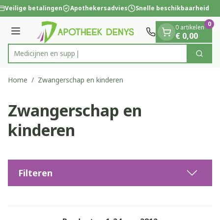
Dia 1 van 1
Ga naar de inhoud
Veilige betalingen
Apothekersadvies
Snelle beschikbaarheid
0
0 artikelen
Menu
€ 0,00
Zoek
Product, merk, categorie...
Home
/
Zwangerschap en kinderen
Zwangerschap en
kinderen
Filteren