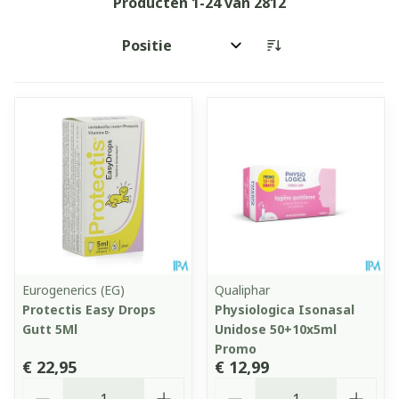
Producten
1
-
24
van
2812
Sorteer op:
Eurogenerics (EG)
Qualiphar
Protectis Easy Drops
Physiologica Isonasal
Gutt 5Ml
Unidose 50+10x5ml
Promo
€ 22,95
€ 12,99
Aantal
Aantal