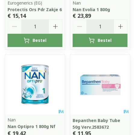
Eurogenerics (EG)
Nan
Protectis Ors Pdr Zakje 6
Nan Evolia 1 800g
€ 15,14
€ 23,89
Aantal
Aantal
Bestel
Bestel
Nan
Bepanthen Baby Tube
Nan Optipro 1 800g Nf
50g Verv.2583672
€ 19,42
€ 11,95