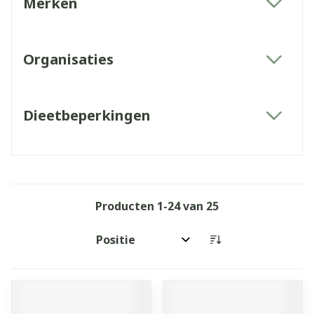
Merken
filter
Organisaties
filter
Dieetbeperkingen
filter
Producten
1
-
24
van
25
Sorteer op: