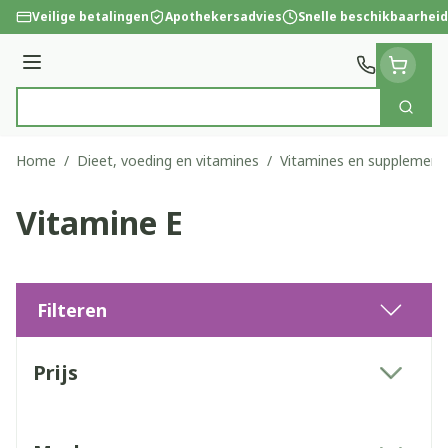
Ga naar de inhoud
Veilige betalingen
Apothekersadvies
Snelle beschikbaarheid
Menu
Zoek
Product, merk, categorie...
Home
/
Dieet, voeding en vitamines
/
Vitamines en supplement
Vitamine E
Filteren
Doorgaan naar productlijst
Prijs
filter