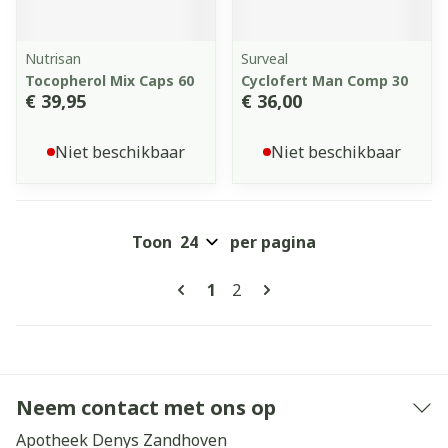
Nutrisan
Surveal
Tocopherol Mix Caps 60
Cyclofert Man Comp 30
€ 39,95
€ 36,00
Niet beschikbaar
Niet beschikbaar
Toon
per pagina
Pagina's
U lees momenteel pagina
Pagina
1
2
Neem contact met ons op
Apotheek Denys Zandhoven