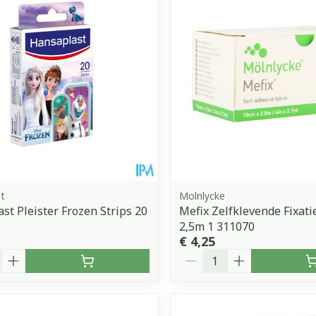
Toon meer
orging
Supplementen
Insectenw
middelen
n
Mondmaskers
issen
 -
uid
d
t
Molnlycke
st Pleister Frozen Strips 20
Mefix Zelfklevende Fixati
2,5m 1 311070
€ 4,25
Zelfbruiner
Scheren
Aantal