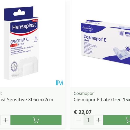
t
Cosmopor
st Sensitive Xl 6cmx7cm
Cosmopor E Latexfree 15x
€ 22,07
Aantal