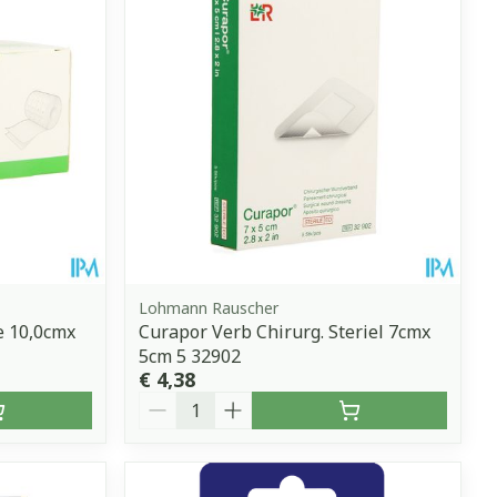
erende
Parfums en
geurproducten
Lohmann Rauscher
e 10,0cmx
Curapor Verb Chirurg. Steriel 7cmx
5cm 5 32902
€ 4,38
CBD
Aantal