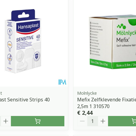
t
Molnlycke
st Sensitive Strips 40
Mefix Zelfklevende Fixati
2,5m 1 310570
€ 2,44
Aantal