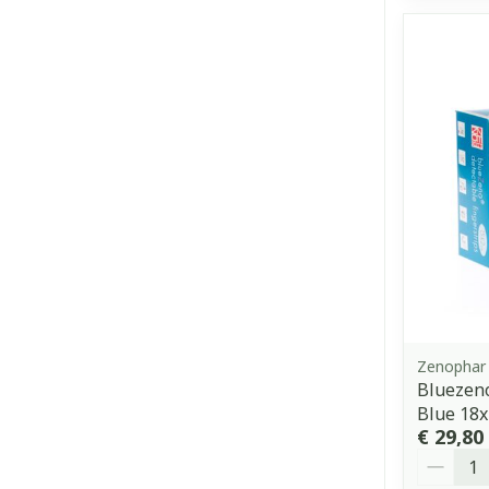
Zenophar
Bluezeno
Blue 18
€ 29,80
Aantal