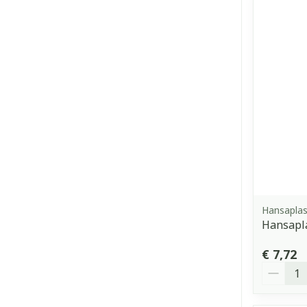
Hansaplas
Hansapla
€ 7,72
Aantal