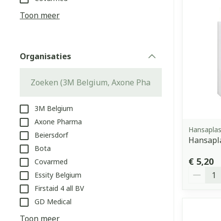
Aerosol access
Blaren
Creme, gel en 
Toon meer
Zuurstof
Eelt
Eksteroog - li
Ademhalingss
Organisaties
Toon meer
filter
Spieren en g
Specifiek vo
3M Belgium
Naalden en s
Axone Pharma
Lichaamsverzo
Hansaplas
Beiersdorf
Infecties
Spuiten
Hansapla
Deodorant
Bota
Oplossing voor
Gezichtsverzo
€ 5,20
Covarmed
Naalden
Aantal
Luizen
Essity Belgium
Naalden voor 
Firstaid 4 all BV
- pennaalden
GD Medical
Diagnostica
Toon meer
Toon meer