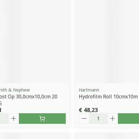
Smith & Nephew
Hartmann
ost Op 30,0cmx10,0cm 20
Hydrofilm Roll 10cmx10m 
5
1
€ 48,23
Aantal