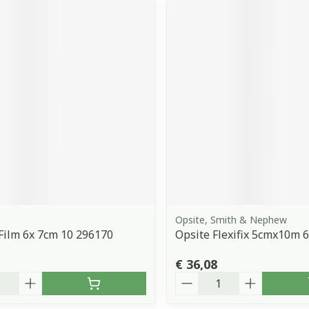
Opsite, Smith & Nephew
Film 6x 7cm 10 296170
Opsite Flexifix 5cmx10m 
€ 36,08
Aantal