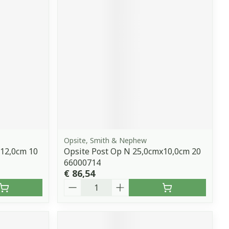
erende
Parfums en
geurproducten
Opsite, Smith & Nephew
x12,0cm 10
Opsite Post Op N 25,0cmx10,0cm 20
CBD
66000714
€ 86,54
Aantal