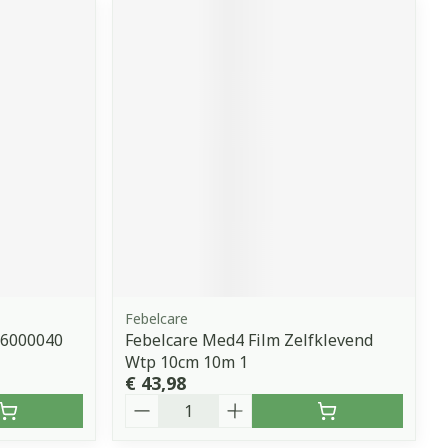
Febelcare
66000040
Febelcare Med4 Film Zelfklevend
Wtp 10cm 10m 1
€ 43,98
Aantal