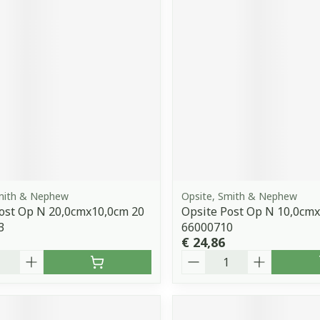
orging
Supplementen
Insectenw
middelen
n
Mondmaskers
issen
 -
uid
d
Smith & Nephew
Opsite, Smith & Nephew
ost Op N 20,0cmx10,0cm 20
Opsite Post Op N 10,0cm
Zelfbruiner
Scheren
3
66000710
€ 24,86
Aantal