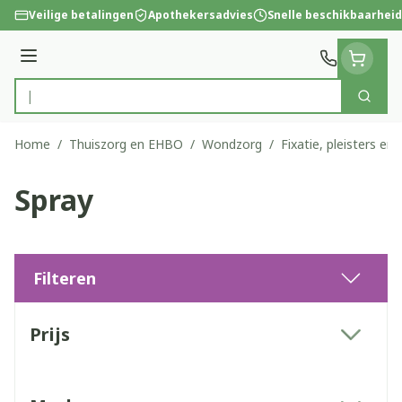
Ga naar de inhoud
Veilige betalingen
Apothekersadvies
Snelle beschikbaarheid
Menu
Zoek
Product, merk, categorie...
Home
/
Thuiszorg en EHBO
/
Wondzorg
/
Fixatie, pleisters en 
Spray
Filteren
Doorgaan naar productlijst
Prijs
filter