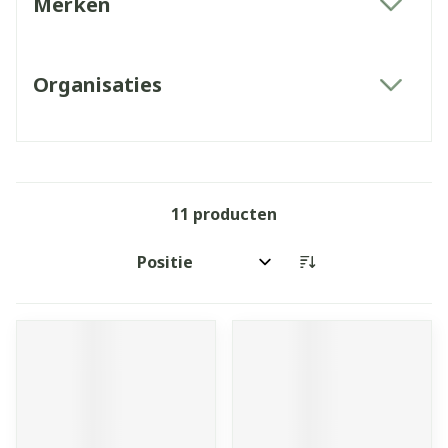
Merken
filter
Organisaties
filter
11
producten
Sorteer op: