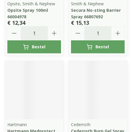
Opsite, Smith & Nephew
Smith & Nephew
Opsite Spray 100ml
Secura No-sting Barrier
66004978
Spray 66807692
€ 12,34
€ 15,13
Aantal
Aantal
Bestel
Bestel
Hartmann
Cederroth
Hartmann Medprotect
Cederroth Burn Gel Spray