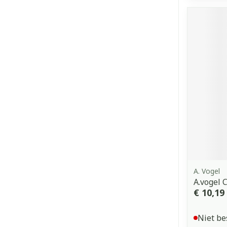
A. Vogel
A.vogel 
€ 10,19
Niet be