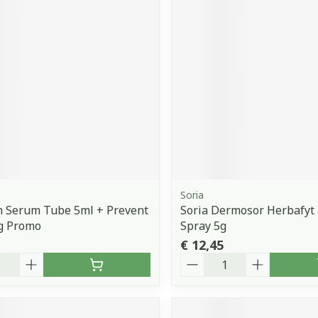
orging
Supplementen
Insectenw
middelen
n
Mondmaskers
issen
 -
uid
d
Soria
h Serum Tube 5ml + Prevent
Soria Dermosor Herbafyt
Zelfbruiner
Scheren
8g Promo
Spray 5g
€ 12,45
Aantal