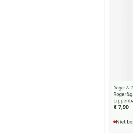
Roger & G
Roger&g
Lippenb
€ 7,90
Niet be