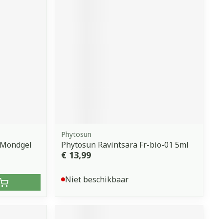
erende
Parfums en
geurproducten
Phytosun
 Mondgel
Phytosun Ravintsara Fr-bio-01 5ml
€ 13,99
CBD
Niet beschikbaar