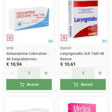
Geneesmiddel
Geneesmiddel
Smb
Boiron
Golaseptine Lidocaïne -
Laryngotabs 3ch Tabl 60
40 Zuigtabletten
Boiron
€ 10,94
€ 10,61
Aantal
Aantal
Bestel
Bestel