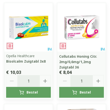
Geneesmiddel
Geneesmiddel
Opella Healthcare
Collutabs Honing Citr.
Bisolcalm Zuigtabl 3x8
2mg/0,6mg/1,2mg
Zuigtabl 36
€ 10,03
€ 8,04
Aantal
Aantal
Bestel
Bestel