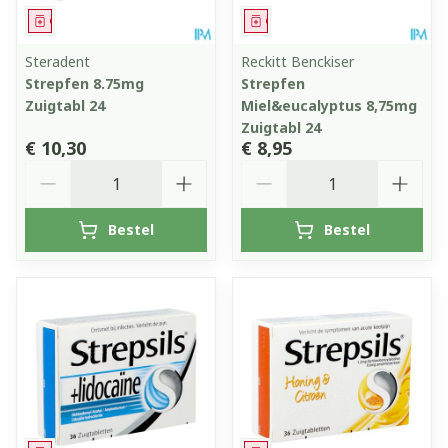
Geneesmiddel
Geneesmiddel
Steradent
Reckitt Benckiser
Strepfen 8.75mg
Strepfen
Zuigtabl 24
Miel&eucalyptus 8,75mg
Zuigtabl 24
€ 10,30
€ 8,95
Aantal
Aantal
Bestel
Bestel