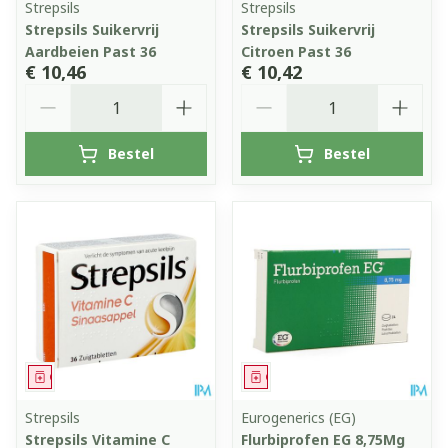
Strepsils
Strepsils
Strepsils Suikervrij
Strepsils Suikervrij
Aardbeien Past 36
Citroen Past 36
€ 10,46
€ 10,42
Aantal
Aantal
Bestel
Bestel
Geneesmiddel
Geneesmiddel
Strepsils
Eurogenerics (EG)
Strepsils Vitamine C
Flurbiprofen EG 8,75Mg