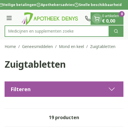
Dia 1 van 1
Ga naar de inhoud
Veilige betalingen
Apothekersadvies
Snelle beschikbaarheid
0
0 artikelen
Menu
€ 0,00
Medicijnen en
Zoek
Product, merk, categorie...
Home
/
Geneesmiddelen
/
Mond en keel
/
Zuigtabletten
Zuigtabletten
Filteren
19
producten