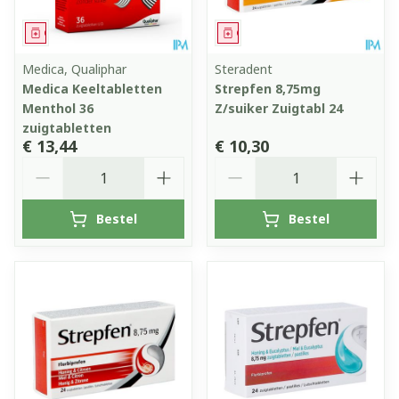
Geneesmiddel
Geneesmiddel
Medica, Qualiphar
Steradent
Medica Keeltabletten
Strepfen 8,75mg
Menthol 36
Z/suiker Zuigtabl 24
zuigtabletten
€ 13,44
€ 10,30
Aantal
Aantal
Bestel
Bestel