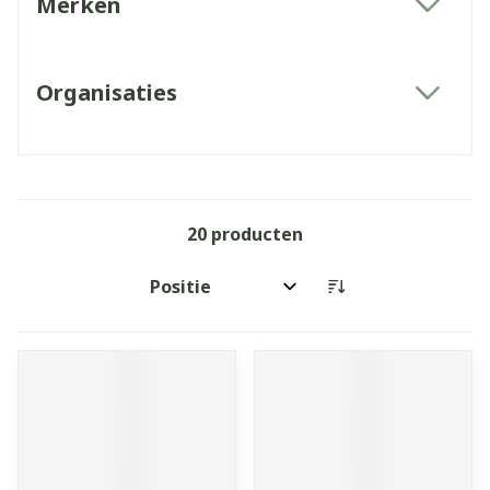
Merken
filter
Organisaties
filter
20
producten
Sorteer op: