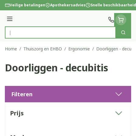
Ga naar de inhoud
Veilige betalingen
Apothekersadvies
Snelle beschikbaarheid
Menu
Zoek
Product, merk, categorie...
Home
/
Thuiszorg en EHBO
/
Ergonomie
/
Doorliggen - decubit
Doorliggen - decubitis
Filteren
Doorgaan naar productlijst
Prijs
filter