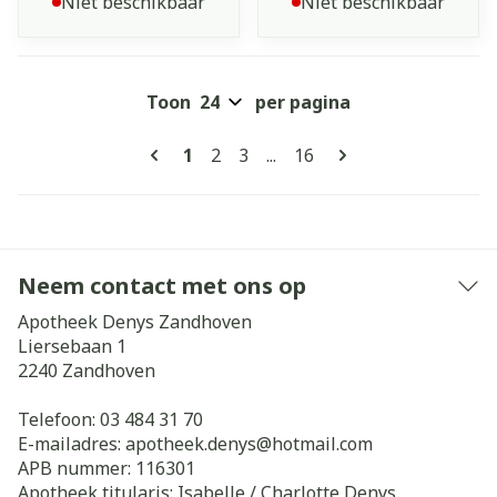
Niet beschikbaar
Niet beschikbaar
Toon
per pagina
Pagina's
U lees momenteel pagina
Pagina
Pagina
Pagina
1
2
3
...
16
Neem contact met ons op
Apotheek Denys Zandhoven
Liersebaan 1
2240
Zandhoven
Telefoon:
03 484 31 70
E-mailadres:
apotheek.denys@
hotmail.com
APB nummer:
116301
Apotheek titularis:
Isabelle / Charlotte Denys