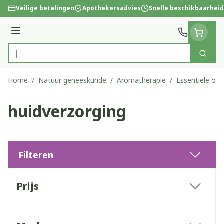
Ga naar de inhoud
Veilige betalingen
Apothekersadvies
Snelle beschikbaarheid
Menu
Zoek
Product, merk, categorie...
Home
/
Natuur geneeskunde
/
Aromatherapie
/
Essentiële olië
huidverzorging
Filteren
Doorgaan naar productlijst
Prijs
filter