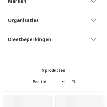
Merken
filter
Organisaties
filter
Dieetbeperkingen
filter
9
producten
Sorteer op: