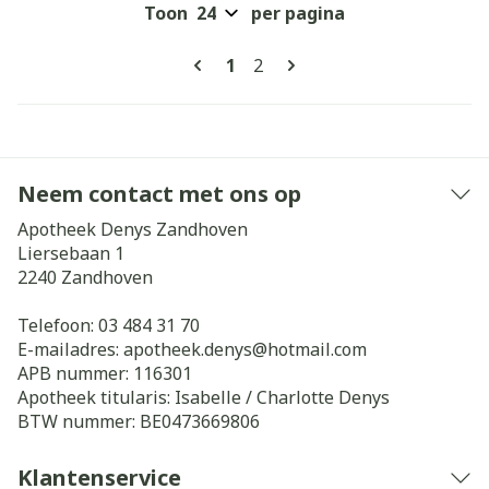
Toon
per pagina
Pagina's
U lees momenteel pagina
Pagina
1
2
Neem contact met ons op
Apotheek Denys Zandhoven
Liersebaan 1
2240
Zandhoven
Telefoon:
03 484 31 70
E-mailadres:
apotheek.denys@
hotmail.com
APB nummer:
116301
Apotheek titularis:
Isabelle / Charlotte Denys
BTW nummer:
BE0473669806
Klantenservice