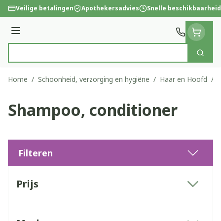
Ga naar de inhoud
Veilige betalingen
Apothekersadvies
Snelle beschikbaarheid
Menu
Zoek
Product, merk, categorie...
Home
/
Schoonheid, verzorging en hygiëne
/
Haar en Hoofd
/
H
Shampoo, conditioner
Filteren
Doorgaan naar productlijst
Prijs
filter