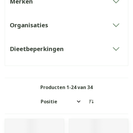
Merken
filter
Organisaties
filter
Dieetbeperkingen
filter
Producten
1
-
24
van
34
Sorteer op: