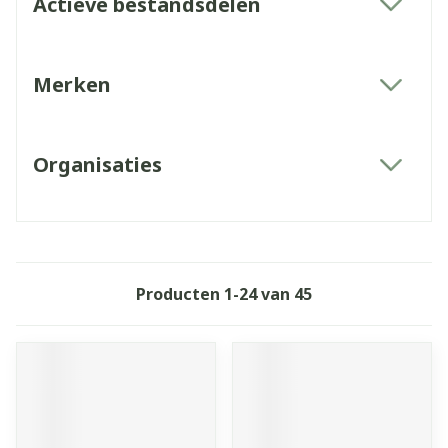
Actieve bestandsdelen
filter
Merken
filter
Organisaties
filter
Producten
1
-
24
van
45