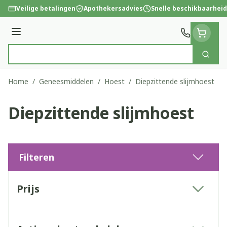
Ga naar de inhoud
Veilige betalingen
Apothekersadvies
Snelle beschikbaarheid
Menu
Zoek
Product, merk, categorie...
Home
/
Geneesmiddelen
/
Hoest
/
Diepzittende slijmhoest
Diepzittende slijmhoest
Filteren
Doorgaan naar productlijst
Prijs
filter