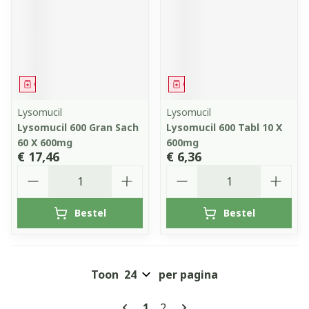
Geneesmiddel
Geneesmiddel
Lysomucil
Lysomucil
Lysomucil 600 Gran Sach
Lysomucil 600 Tabl 10 X
60 X 600mg
600mg
€ 17,46
€ 6,36
Aantal
Aantal
Bestel
Bestel
Toon
per pagina
Pagina's
U lees momenteel pagina
Pagina
1
2