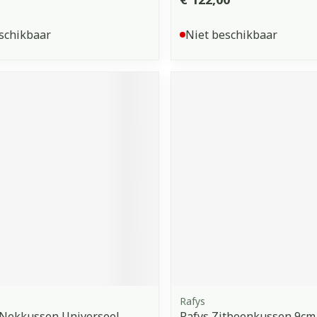
schikbaar
Niet beschikbaar
Rafys
Nekkussen Universeel
Rafys Zitbeenkussen 9cm 