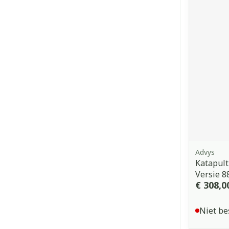
Advys
Katapult
Versie 8
€ 308,0
Niet be