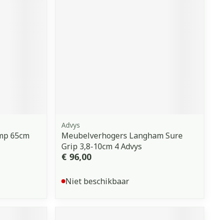
erende
Parfums en
geurproducten
Advys
omp 65cm
Meubelverhogers Langham Sure
Grip 3,8-10cm 4 Advys
CBD
€ 96,00
Niet beschikbaar