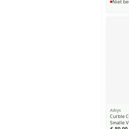
Niet be
Advys
Curble C
Smalle V
€ 80,00