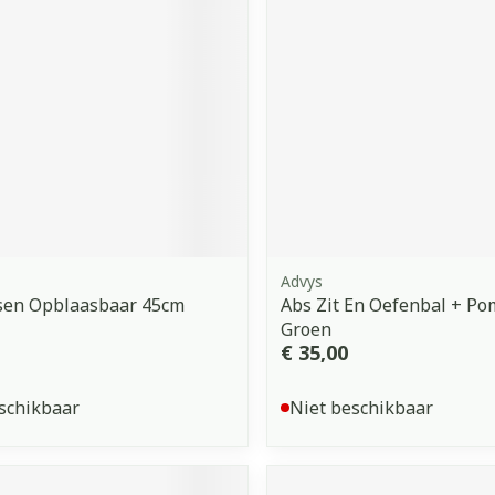
orging
Supplementen
Insectenw
middelen
n
Mondmaskers
issen
 -
uid
d
Advys
sen Opblaasbaar 45cm
Abs Zit En Oefenbal + P
Groen
Zelfbruiner
Scheren
€ 35,00
schikbaar
Niet beschikbaar