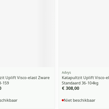
Advys
zit Uplift Visco-elast Zware
Katapultzit Uplift Visco-e
8-159
Standaard 36-104kg
0
€ 308,00
schikbaar
Niet beschikbaar