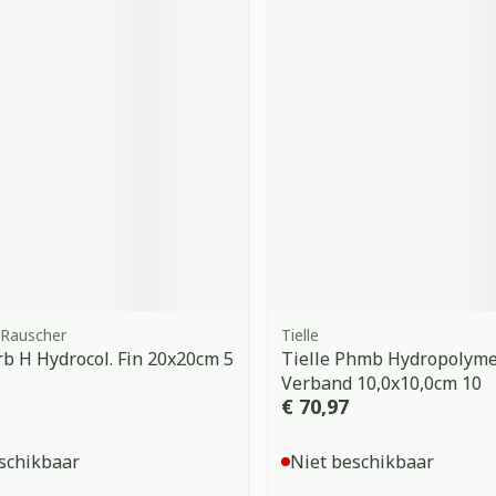
orging
Supplementen
Insectenw
middelen
n
Mondmaskers
issen
 -
uid
d
Rauscher
Tielle
Zelfbruiner
Scheren
b H Hydrocol. Fin 20x20cm 5
Tielle Phmb Hydropolym
Verband 10,0x10,0cm 10
€ 70,97
schikbaar
Niet beschikbaar