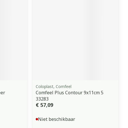
erende
Parfums en
geurproducten
Coloplast, Comfeel
CBD
eer
Comfeel Plus Contour 9x11cm 5
33283
€ 57,09
Niet beschikbaar