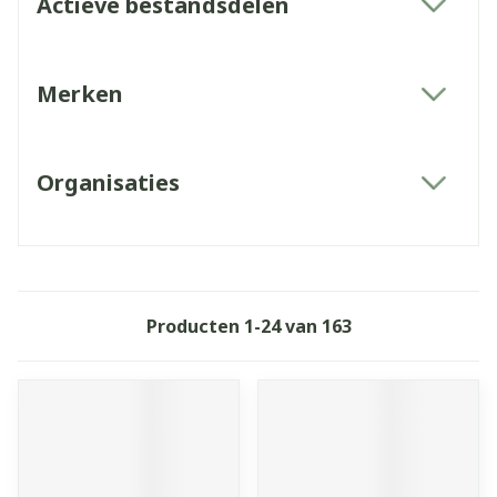
Actieve bestandsdelen
filter
Merken
filter
Organisaties
filter
Producten
1
-
24
van
163