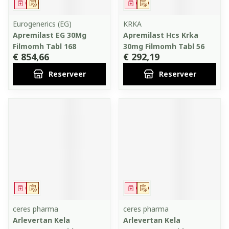
Geneesmiddel
Op voorschrift
Geneesmiddel
Op voorschrift
Eurogenerics (EG)
KRKA
Apremilast EG 30Mg
Apremilast Hcs Krka
Filmomh Tabl 168
30mg Filmomh Tabl 56
€ 854,66
€ 292,19
Reserveer
Reserveer
Geneesmiddel
Op voorschrift
Geneesmiddel
Op voorschrift
ceres pharma
ceres pharma
Arlevertan Kela
Arlevertan Kela