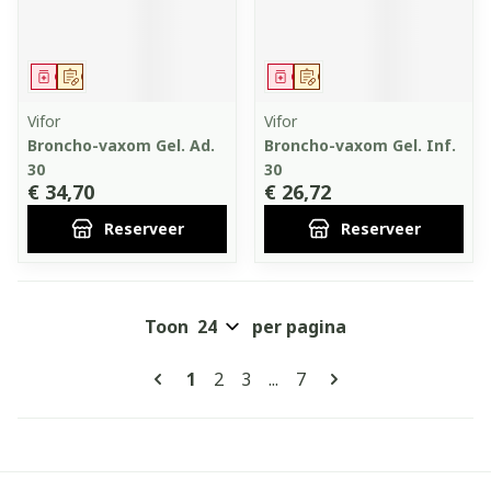
Geneesmiddel
Op voorschrift
Geneesmiddel
Op voorschrift
Vifor
Vifor
Broncho-vaxom Gel. Ad.
Broncho-vaxom Gel. Inf.
30
30
€ 34,70
€ 26,72
Reserveer
Reserveer
Toon
per pagina
Pagina's
U lees momenteel pagina
Pagina
Pagina
Pagina
1
2
3
...
7