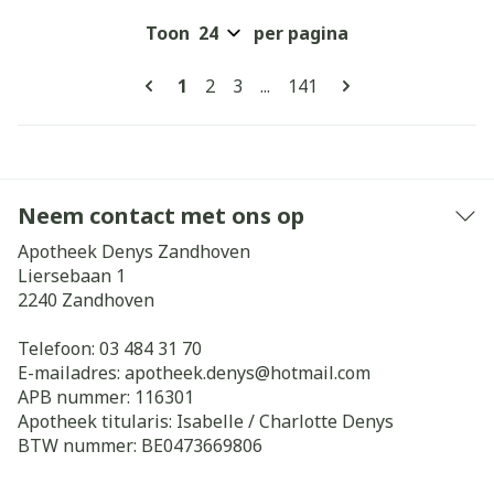
Toon
per pagina
Pagina's
U lees momenteel pagina
Pagina
Pagina
Pagina
1
2
3
...
141
Neem contact met ons op
Apotheek Denys Zandhoven
Liersebaan 1
2240
Zandhoven
Telefoon:
03 484 31 70
E-mailadres:
apotheek.denys@
hotmail.com
APB nummer:
116301
Apotheek titularis:
Isabelle / Charlotte Denys
BTW nummer:
BE0473669806