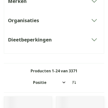
Merken
filter
Organisaties
filter
Dieetbeperkingen
filter
Producten
1
-
24
van
3371
Sorteer op: