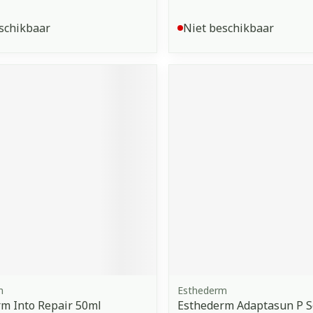
schikbaar
Niet beschikbaar
m
Esthederm
m Into Repair 50ml
Esthederm Adaptasun P Se