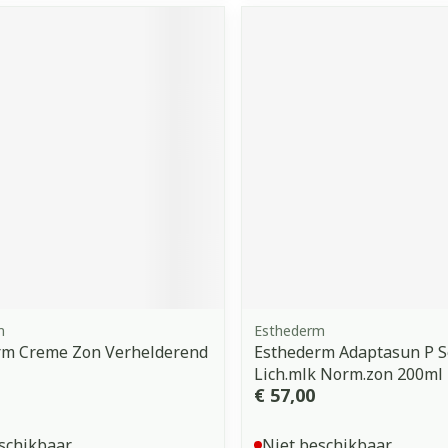
orging
Supplementen
Insectenw
middelen
n
Mondmaskers
issen
 -
uid
d
Zelfbruiner
Scheren
m
Esthederm
rm Creme Zon Verhelderend
Esthederm Adaptasun P 
Lich.mlk Norm.zon 200ml
€ 57,00
schikbaar
Niet beschikbaar