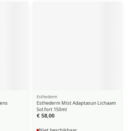
erende
Parfums en
geurproducten
CBD
Esthederm
Sens
Esthederm Mist Adaptasun Lichaam
Sol.fort 150ml
€ 58,00
Niet beschikbaar