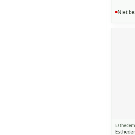
Niet be
Estheder
Estheder