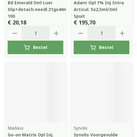
Bd Emerald 5ml Luer
Adant Opl 1% Inj Intra
Slip+detach.needl.21gx40mm
Articul. 5x2,5ml/3ml
100
Spuit
€ 20,18
€ 195,70
Aantal
Aantal
Bestel
Bestel
Madaus
Synolis
Go-on Matrix Opl Inj.
Synolis Voorgevulde