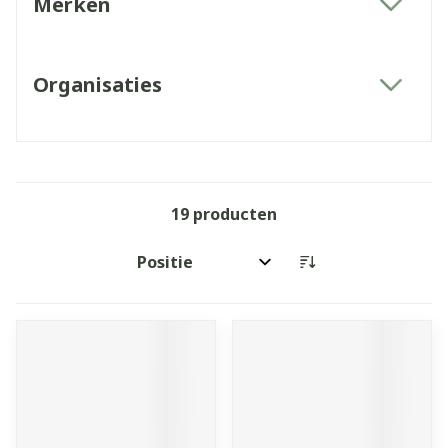
Merken
filter
Organisaties
filter
19
producten
Sorteer op: