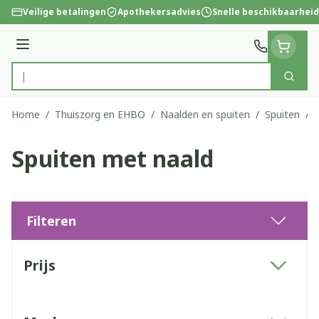
Ga naar de inhoud
Veilige betalingen
Apothekersadvies
Snelle beschikbaarheid
Menu
Zoek
Product, merk, categorie...
Home
/
Thuiszorg en EHBO
/
Naalden en spuiten
/
Spuiten
/
Spuiten met naald
Filteren
Doorgaan naar productlijst
Prijs
filter