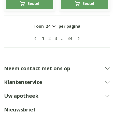
Bestel
Bestel
Toon
per pagina
Pagina's
U lees momenteel pagina
Pagina
Pagina
Pagina
1
2
3
...
34
Neem contact met ons op
Klantenservice
Uw apotheek
Nieuwsbrief